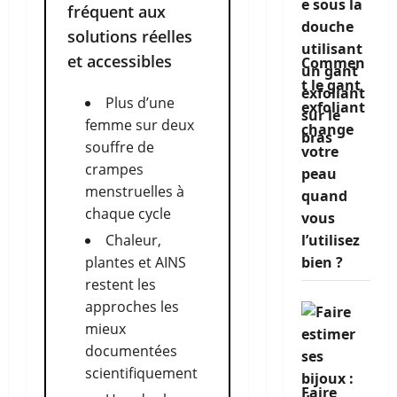
fréquent aux
solutions réelles
et accessibles
Commen
t le gant
Plus d’une
exfoliant
femme sur deux
change
souffre de
votre
crampes
peau
menstruelles à
quand
chaque cycle
vous
Chaleur,
l’utilisez
plantes et AINS
bien ?
restent les
approches les
mieux
documentées
scientifiquement
Faire