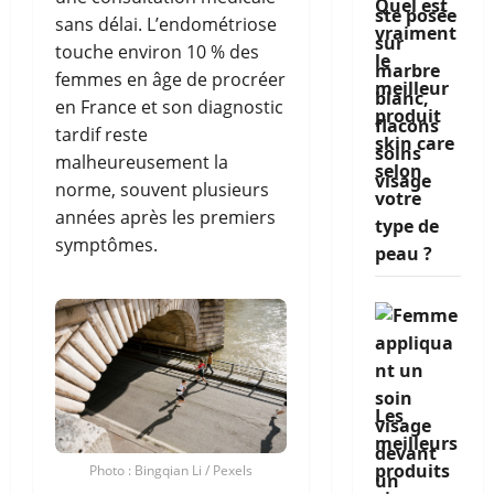
Quel est
sans délai. L’endométriose
vraiment
touche environ 10 % des
le
femmes en âge de procréer
meilleur
en France et son diagnostic
produit
tardif reste
skin care
malheureusement la
selon
norme, souvent plusieurs
votre
années après les premiers
type de
symptômes.
peau ?
Les
meilleurs
produits
Photo : Bingqian Li / Pexels