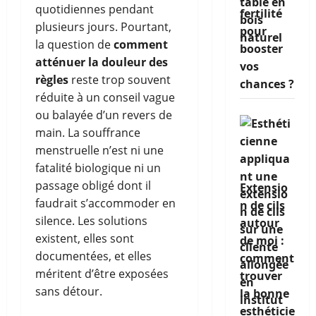
quotidiennes pendant
fertilité
plusieurs jours. Pourtant,
pour
la question de
comment
booster
atténuer la douleur des
vos
règles
reste trop souvent
chances ?
réduite à un conseil vague
ou balayée d’un revers de
main. La souffrance
menstruelle n’est ni une
fatalité biologique ni un
passage obligé dont il
Extensio
faudrait s’accommoder en
n de cils
silence. Les solutions
autour
existent, elles sont
de moi :
documentées, et elles
comment
méritent d’être exposées
trouver
sans détour.
la bonne
esthéticie