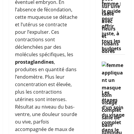
éventuel embryon. En
femme :
l’absence de fécondation,
le guide
cette muqueuse se détache
pour
et l’utérus se contracte
offrir
pour l’expulser. Ces
juste, à
contractions sont
tous les
déclenchées par des
budgets
molécules spécifiques, les
prostaglandines
,
produites en quantité dans
l’endomètre. Plus leur
concentration est élevée,
plus les contractions
Les
utérines sont intenses.
étapes
Résultat au niveau du bas-
d’un soin
ventre, une douleur sourde
du visage
ou vive, parfois
complet
accompagnée de maux de
dans le