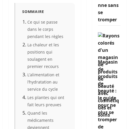
nne sans
SOMMAIRE
se
tromper
Ce qui se passe
dans le corps
pendant les règles
La chaleur et les
positions qui
soulagent en
Magasin
premier recours
de
L’alimentation et
produits
l’hydratation au
de
service du cycle
beauté :
Les plantes qui ont
le guide
fait leurs preuves
pour ne
plus se
Quand les
tromper
médicaments
de
deviennent