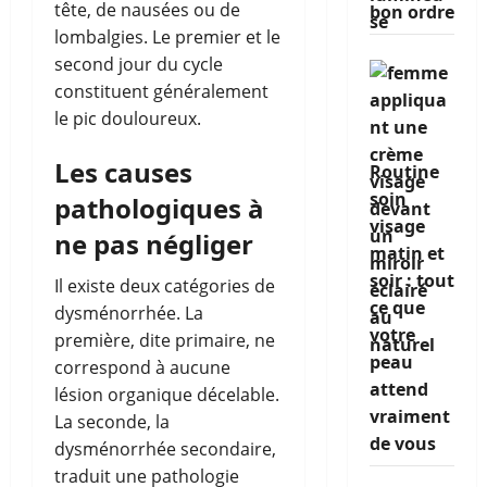
tête, de nausées ou de
bon ordre
lombalgies. Le premier et le
second jour du cycle
constituent généralement
le pic douloureux.
Les causes
Routine
soin
pathologiques à
visage
ne pas négliger
matin et
soir : tout
Il existe deux catégories de
ce que
dysménorrhée. La
votre
première, dite primaire, ne
peau
correspond à aucune
attend
lésion organique décelable.
vraiment
La seconde, la
de vous
dysménorrhée secondaire,
traduit une pathologie