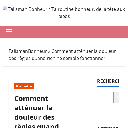
Aller
au
contenu
Menu
principal
TalismanBonheur
»
Comment atténuer la douleur
des règles quand rien ne semble fonctionner
RECHERCHER
Bien-être
Comment
Recher
atténuer la
douleur des
règles quand