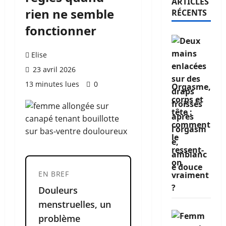
ARTICLES
rien ne semble
RÉCENTS
fonctionner
Elise
23 avril 2026
13 minutes lues
0
Orgasme,
corps et
tête :
comment
le
ressent-
on
EN BREF
vraiment
?
Douleurs
menstruelles, un
problème