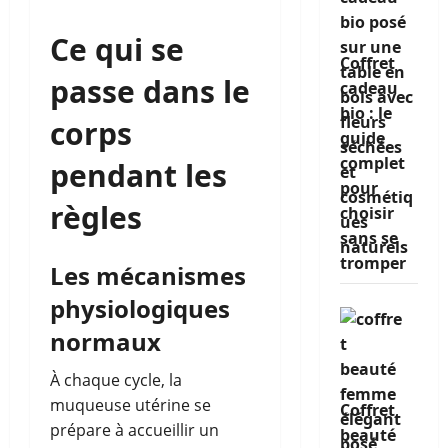
Ce qui se
Coffret
passe dans le
cadeau
bio : le
corps
guide
complet
pendant les
pour
règles
choisir
sans se
tromper
Les mécanismes
physiologiques
normaux
À chaque cycle, la
muqueuse utérine se
Coffret
prépare à accueillir un
beauté