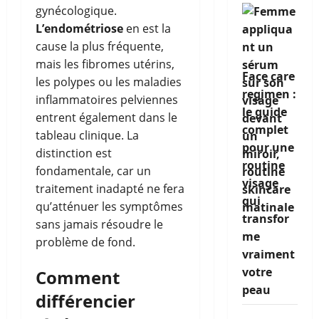
gynécologique.
L’endométriose
en est la
cause la plus fréquente,
mais les fibromes utérins,
Face care
les polypes ou les maladies
regimen :
inflammatoires pelviennes
le guide
entrent également dans le
complet
tableau clinique. La
pour une
distinction est
routine
fondamentale, car un
visage
traitement inadapté ne fera
qui
qu’atténuer les symptômes
transfor
sans jamais résoudre le
me
problème de fond.
vraiment
votre
Comment
peau
différencier