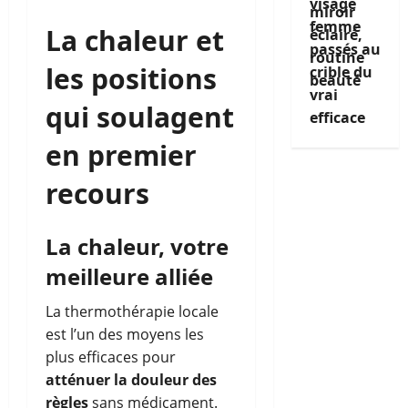
visage
femme
La chaleur et
passés au
les positions
crible du
vrai
qui soulagent
efficace
en premier
recours
La chaleur, votre
meilleure alliée
La thermothérapie locale
est l’un des moyens les
plus efficaces pour
atténuer la douleur des
règles
sans médicament.