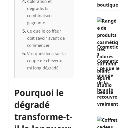
Coloration et
boutique
dégradé, la
combinaison
gagnante
Ce que le coiffeur
doit savoir avant de
commencer
Cosmetic
Vos questions sur la
s
coupe de cheveux
Cosmetic
mi long dégradé
: ce que le
monde
de la
beauté
Pourquoi le
recouvre
dégradé
vraiment
transforme-t-