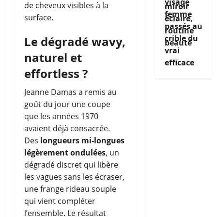
visage
de cheveux visibles à la
femme
surface.
passés au
crible du
Le dégradé wavy,
vrai
naturel et
efficace
effortless ?
Jeanne Damas a remis au
goût du jour une coupe
que les années 1970
avaient déjà consacrée.
Des
longueurs mi-longues
légèrement ondulées
, un
dégradé discret qui libère
les vagues sans les écraser,
une frange rideau souple
qui vient compléter
l’ensemble. Le résultat