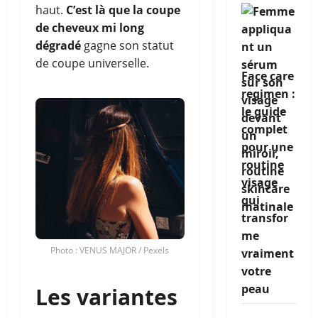
haut.
C’est là que la coupe
de cheveux mi long
dégradé
gagne son statut
de coupe universelle.
Face care
regimen :
le guide
complet
pour une
routine
visage
qui
transfor
me
Photo : VENUS MAJOR / Pexels
vraiment
votre
peau
Les variantes