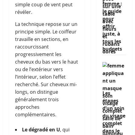
femme :
simple coup de vent peut
le guide
révéler.
pour
La technique repose sur un
offrir
principe simple. Le coiffeur
juste, à
travaille en sections, en
tous les
raccourcissant
budgets
progressivement les
cheveux du bas vers le haut
ou de l’extérieur vers
l’intérieur, selon l’effet
recherché. Sur cheveux mi-
longs, on distingue
Les
généralement trois
étapes
approches
d’un soin
complémentaires.
du visage
complet
Le dégradé en U
, qui
dans le