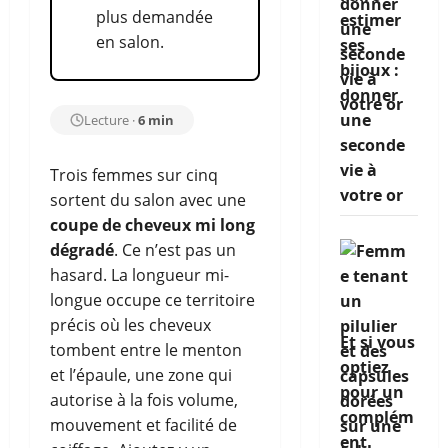
plus demandée
estimer
en salon.
ses
bijoux :
donner
une
Lecture ·
6 min
seconde
vie à
Trois femmes sur cinq
votre or
sortent du salon avec une
coupe de cheveux mi long
dégradé
. Ce n’est pas un
hasard. La longueur mi-
longue occupe ce territoire
précis où les cheveux
Et si vous
tombent entre le menton
optiez
et l’épaule, une zone qui
pour un
autorise à la fois volume,
complém
mouvement et facilité de
ent