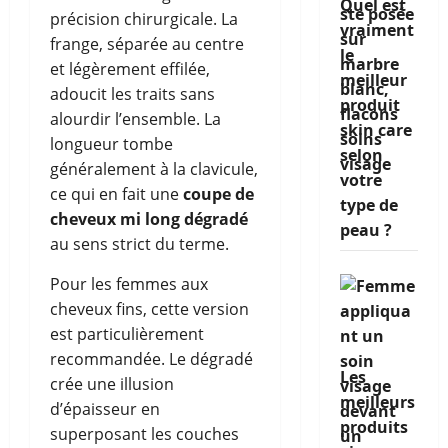
Quel est
précision chirurgicale. La
vraiment
frange, séparée au centre
le
et légèrement effilée,
meilleur
adoucit les traits sans
produit
alourdir l’ensemble. La
skin care
longueur tombe
selon
généralement à la clavicule,
votre
ce qui en fait une
coupe de
type de
cheveux mi long dégradé
peau ?
au sens strict du terme.
Pour les femmes aux
cheveux fins, cette version
est particulièrement
recommandée. Le dégradé
Les
crée une illusion
meilleurs
d’épaisseur en
produits
superposant les couches