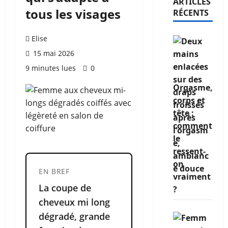
ARTICLES
tous les visages
RÉCENTS
Elise
15 mai 2026
9 minutes lues
0
Orgasme,
corps et
tête :
comment
le
ressent-
on
EN BREF
vraiment
La coupe de
?
cheveux mi long
dégradé, grande