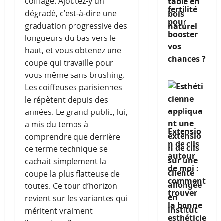
coiffage. Ajoutez-y un
fertilité
dégradé, c’est-à-dire une
pour
graduation progressive des
booster
longueurs du bas vers le
vos
haut, et vous obtenez une
chances ?
coupe qui travaille pour
vous même sans brushing.
Les coiffeuses parisiennes
le répètent depuis des
années. Le grand public, lui,
a mis du temps à
Extensio
comprendre que derrière
n de cils
ce terme technique se
autour
cachait simplement la
de moi :
coupe la plus flatteuse de
comment
toutes. Ce tour d’horizon
trouver
revient sur les variantes qui
la bonne
méritent vraiment
esthéticie