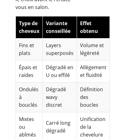
vous en salon.
Type de
Variante
Effet
cheveux
conseillée
obtenu
Fins et
Layers
Volume et
plats
superposés
légèreté
Épais et
Dégradé en
Allègement
raides
U ou effilé
et fluidité
Ondulés
Dégradé
Définition
à
wavy
des
bouclés
discret
boucles
Mixtes
Unification
Carré long
ou
de la
dégradé
abîmés
chevelure