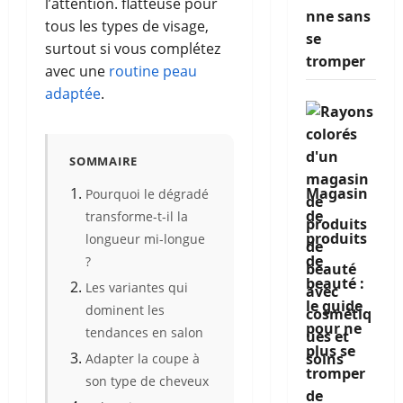
l’attention. flatteuse pour
nne sans
tous les types de visage,
se
surtout si vous complétez
tromper
avec une
routine peau
adaptée
.
SOMMAIRE
Magasin
Pourquoi le dégradé
de
transforme-t-il la
produits
longueur mi-longue
de
?
beauté :
Les variantes qui
le guide
dominent les
pour ne
tendances en salon
plus se
Adapter la coupe à
tromper
son type de cheveux
de