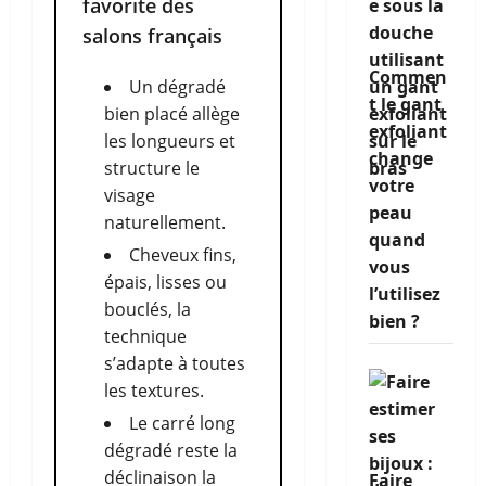
favorite des
salons français
Commen
Un dégradé
t le gant
bien placé allège
exfoliant
les longueurs et
change
structure le
votre
visage
peau
naturellement.
quand
Cheveux fins,
vous
épais, lisses ou
l’utilisez
bouclés, la
bien ?
technique
s’adapte à toutes
les textures.
Le carré long
dégradé reste la
déclinaison la
Faire