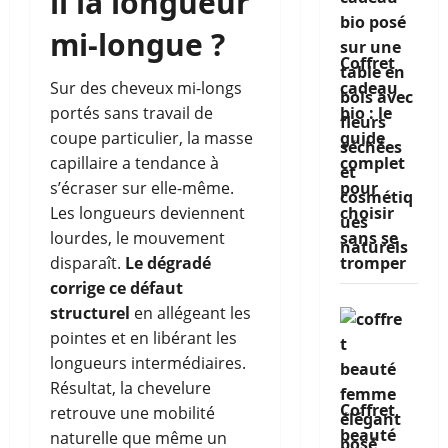
il la longueur
mi-longue ?
Coffret
Sur des cheveux mi-longs
cadeau
portés sans travail de
bio : le
coupe particulier, la masse
guide
capillaire a tendance à
complet
s’écraser sur elle-même.
pour
Les longueurs deviennent
choisir
lourdes, le mouvement
sans se
disparaît.
Le dégradé
tromper
corrige ce défaut
structurel
en allégeant les
pointes et en libérant les
longueurs intermédiaires.
Résultat, la chevelure
Coffret
retrouve une mobilité
beauté
naturelle que même un