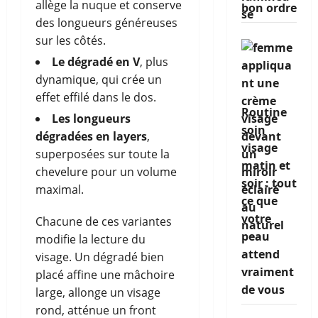
allège la nuque et conserve
bon ordre
des longueurs généreuses
sur les côtés.
Le dégradé en V
, plus
dynamique, qui crée un
effet effilé dans le dos.
Routine
Les longueurs
soin
dégradées en layers
,
visage
superposées sur toute la
matin et
chevelure pour un volume
soir : tout
maximal.
ce que
votre
Chacune de ces variantes
peau
modifie la lecture du
attend
visage. Un dégradé bien
vraiment
placé affine une mâchoire
de vous
large, allonge un visage
rond, atténue un front