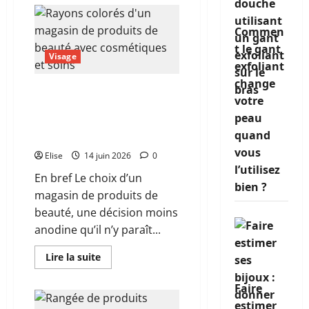
sur
Extension
de
cils
Commen
autour
t le gant
de
Visage
moi
exfoliant
:
comment
change
trouver
Magasin de produits de
la
votre
beauté : le guide pour ne
bonne
esthéticienne
peau
plus se tromper de
sans
quand
se
boutique
tromper
vous
Elise
14 juin 2026
0
l’utilisez
En bref Le choix d’un
bien ?
magasin de produits de
beauté, une décision moins
anodine qu’il n’y paraît...
En
Lire la suite
savoir
plus
sur
Faire
Magasin
de
estimer