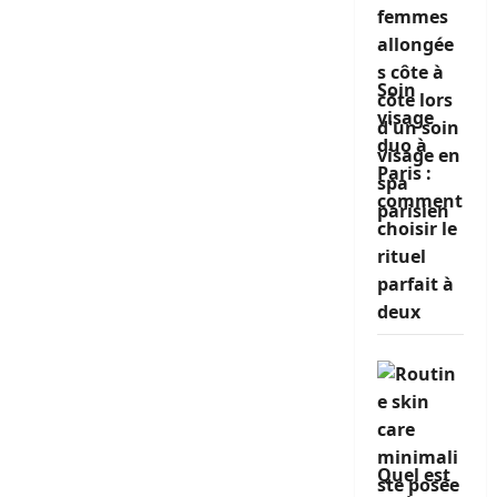
Soin
visage
duo à
Paris :
comment
choisir le
rituel
parfait à
deux
Quel est