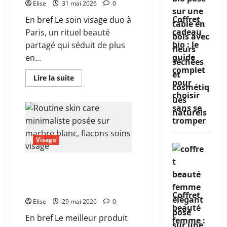
Elise
31 mai 2026
0
transforme
vraiment
Coffret
En bref Le soin visage duo à
votre
peau
cadeau
Paris, un rituel beauté
bio : le
partagé qui séduit de plus
guide
en...
complet
En
Lire la suite
pour
savoir
plus
choisir
sur
Soin
sans se
visage
duo
tromper
à
Paris
Visage
:
comment
choisir
le
Quel est vraiment le
rituel
meilleur produit skin care
parfait
à
selon votre type de peau ?
deux
Coffret
Elise
29 mai 2026
0
beauté
En bref Le meilleur produit
femme :