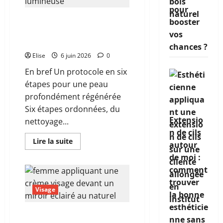
monde
pour
de
la
Les étapes d’un soin du
booster
beauté
visage complet dans le
recouvre
vos
vraiment
bon ordre
chances ?
Elise
6 juin 2026
0
En bref Un protocole en six
étapes pour une peau
profondément régénérée
Six étapes ordonnées, du
Extensio
nettoyage...
n de cils
En
Lire la suite
autour
savoir
plus
de moi :
sur
Les
comment
étapes
trouver
d’un
soin
Visage
la bonne
du
visage
esthéticie
complet
Routine soin visage
dans
nne sans