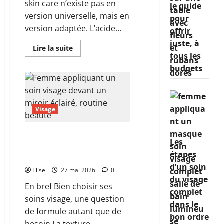
skin care n’existe pas en
le guide
version universelle, mais en
pour
version adaptée. L’acide...
offrir
juste, à
En
Lire la suite
savoir
tous les
plus
budgets
sur
Quel
est
vraiment
le
meilleur
Visage
produit
skin
care
selon
Les meilleurs produits
votre
Les
visage femme passés au
type
de
étapes
crible du vrai efficace
peau
d’un soin
?
Elise
27 mai 2026
0
du visage
En bref Bien choisir ses
complet
soins visage, une question
dans le
de formule autant que de
bon ordre