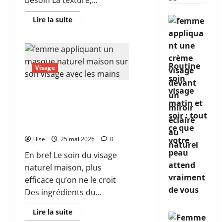
besoin La texture,...
En
Lire la suite
savoir
plus
sur
Les
meilleurs
produits
Routine
visage
Visage
femme
soin
passés
au
visage
Soin du visage naturel
crible
du
matin et
maison : 12 recettes
vrai
efficaces pour une peau
soir : tout
efficace
transformée
ce que
Elise
25 mai 2026
0
votre
peau
En bref Le soin du visage
attend
naturel maison, plus
vraiment
efficace qu’on ne le croit
de vous
Des ingrédients du...
En
Lire la suite
savoir