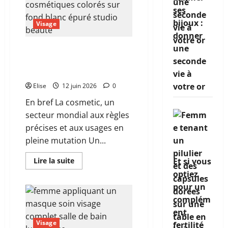
produits
ses
de
beauté
bijoux :
Visage
:
le
donner
guide
pour
une
Cosmetics Cosmetic : ce
ne
que le monde de la
seconde
plus
se
beauté recouvre vraiment
vie à
tromper
de
votre or
Elise
12 juin 2026
0
boutique
En bref La cosmetic, un
secteur mondial aux règles
précises et aux usages en
pleine mutation Un...
En
Lire la suite
Et si vous
savoir
optiez
plus
sur
pour un
Cosmetics
Cosmetic
complém
:
ce
ent
que
Visage
le
fertilité