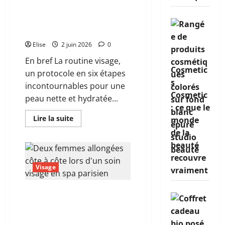
peau
routine visage qui
attend
vraiment
transforme vraiment
de
votre peau
vous
Elise
2 juin 2026
0
En bref La routine visage,
Cosmetic
un protocole en six étapes
s
incontournables pour une
Cosmetic
peau nette et hydratée...
: ce que le
En
Lire la suite
monde
savoir
plus
de la
sur
beauté
Face
care
recouvre
regimen
:
Visage
vraiment
le
guide
complet
Soin visage duo à Paris :
pour
une
comment choisir le rituel
routine
parfait à deux
visage
qui