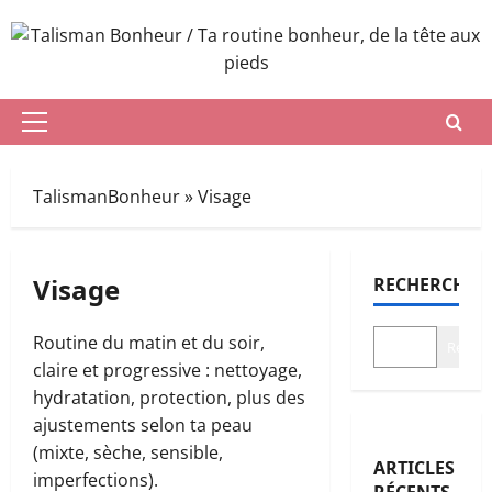
Aller
au
contenu
Menu
principal
TalismanBonheur
»
Visage
Visage
RECHERCHER
Routine du matin et du soir,
Recher
claire et progressive : nettoyage,
hydratation, protection, plus des
ajustements selon ta peau
(mixte, sèche, sensible,
ARTICLES
imperfections).