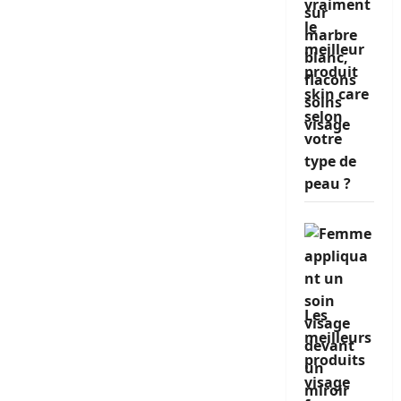
vraiment
le
meilleur
produit
skin care
selon
votre
type de
peau ?
Les
meilleurs
produits
visage