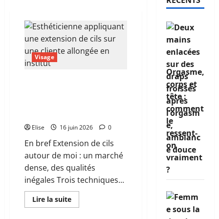
RÉCENTS
Visage
Orgasme,
Extension de cils autour
corps et
de moi : comment trouver
tête :
la bonne esthéticienne
comment
sans se tromper
le
Elise
16 juin 2026
0
ressent-
En bref Extension de cils
on
autour de moi : un marché
vraiment
dense, des qualités
?
inégales Trois techniques...
En
Lire la suite
savoir
plus