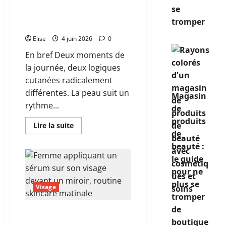
le
matin et soir : tout ce que
bon
se
votre peau attend
ordre
tromper
vraiment de vous
Elise
4 juin 2026
0
En bref Deux moments de
la journée, deux logiques
cutanées radicalement
différentes. La peau suit un
Magasin
rythme...
de
produits
En
Lire la suite
savoir
de
plus
beauté :
sur
Routine
le guide
soin
visage
pour ne
matin
et
plus se
Visage
soir
:
tromper
tout
de
ce
Face care regimen : le
que
boutique
guide complet pour une
votre