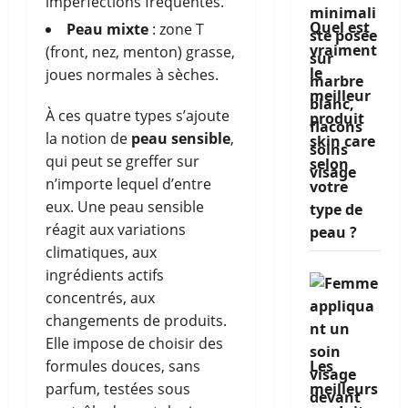
imperfections fréquentes.
Quel est
Peau mixte
: zone T
vraiment
(front, nez, menton) grasse,
le
joues normales à sèches.
meilleur
À ces quatre types s’ajoute
produit
la notion de
peau sensible
,
skin care
qui peut se greffer sur
selon
n’importe lequel d’entre
votre
eux. Une peau sensible
type de
réagit aux variations
peau ?
climatiques, aux
ingrédients actifs
concentrés, aux
changements de produits.
Elle impose de choisir des
formules douces, sans
Les
parfum, testées sous
meilleurs