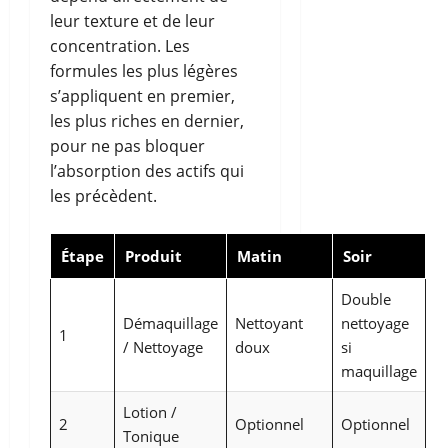
leur texture et de leur
concentration. Les
formules les plus légères
s’appliquent en premier,
les plus riches en dernier,
pour ne pas bloquer
l’absorption des actifs qui
les précèdent.
Étape
Produit
Matin
Soir
Double
Démaquillage
Nettoyant
nettoyage
1
/ Nettoyage
doux
si
maquillage
Lotion /
2
Optionnel
Optionnel
Tonique