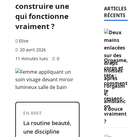
construire une
ARTICLES
qui fonctionne
RÉCENTS
vraiment ?
Elise
20 avril 2026
11 minutes lues
0
Orgasme,
corps et
tête :
comment
le
ressent-
on
EN BREF
vraiment
?
La routine beauté,
une discipline