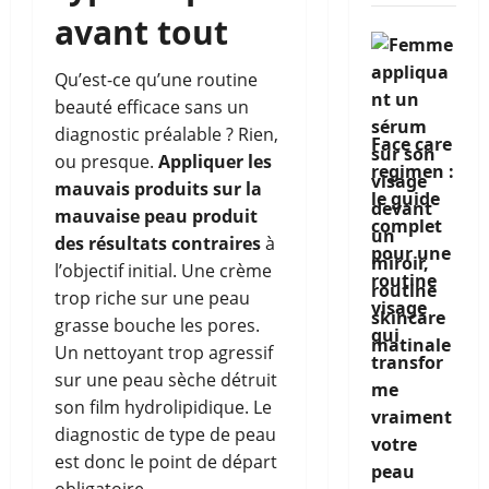
avant tout
Qu’est-ce qu’une routine
beauté efficace sans un
diagnostic préalable ? Rien,
Face care
ou presque.
Appliquer les
regimen :
mauvais produits sur la
le guide
mauvaise peau produit
complet
des résultats contraires
à
pour une
l’objectif initial. Une crème
routine
trop riche sur une peau
visage
grasse bouche les pores.
qui
Un nettoyant trop agressif
transfor
sur une peau sèche détruit
me
son film hydrolipidique. Le
vraiment
diagnostic de type de peau
votre
est donc le point de départ
peau
obligatoire.