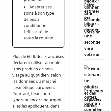
Faire
Adapter ses
estimer
soins à son type
ses
de peau
bijoux :
conditionne
donner
l’efficacité de
une
toute la routine.
seconde
vie à
votre or
Plus de 60 % des Françaises
déclarent utiliser au moins
trois produits de soin
visage au quotidien, selon
les données du marché
cosmétique européen.
Et si vous
Pourtant, beaucoup
optiez
ignorent encore pourquoi
pour un
elles les appliquent, dans
complém