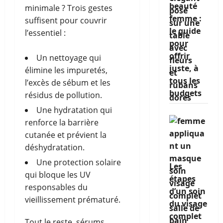
beauté
minimale ? Trois gestes
femme :
suffisent pour couvrir
le guide
l’essentiel :
pour
offrir
Un nettoyage qui
juste, à
élimine les impuretés,
tous les
l’excès de sébum et les
budgets
résidus de pollution.
Une hydratation qui
renforce la barrière
cutanée et prévient la
déshydratation.
Une protection solaire
Les
qui bloque les UV
étapes
responsables du
d’un soin
vieillissement prématuré.
du visage
complet
Tout le reste, sérums,