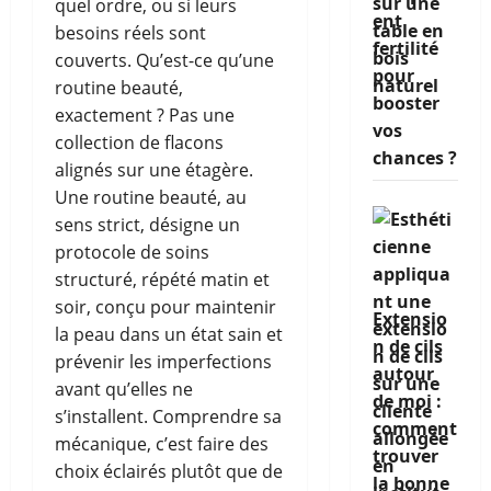
quel ordre, ou si leurs
ent
besoins réels sont
fertilité
couverts. Qu’est-ce qu’une
pour
routine beauté,
booster
exactement ? Pas une
vos
collection de flacons
chances ?
alignés sur une étagère.
Une routine beauté, au
sens strict, désigne un
protocole de soins
structuré, répété matin et
soir, conçu pour maintenir
Extensio
la peau dans un état sain et
n de cils
prévenir les imperfections
autour
avant qu’elles ne
de moi :
s’installent. Comprendre sa
comment
mécanique, c’est faire des
trouver
choix éclairés plutôt que de
la bonne