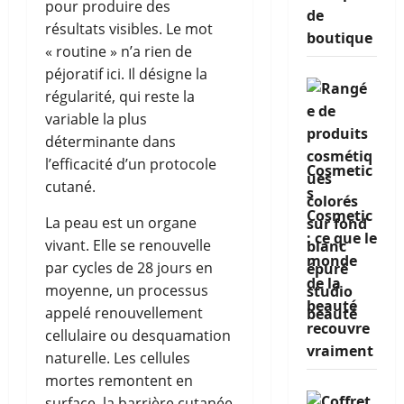
pour produire des
de
résultats visibles. Le mot
boutique
« routine » n’a rien de
péjoratif ici. Il désigne la
régularité, qui reste la
variable la plus
déterminante dans
l’efficacité d’un protocole
Cosmetic
cutané.
s
Cosmetic
La peau est un organe
: ce que le
vivant. Elle se renouvelle
monde
par cycles de 28 jours en
de la
moyenne, un processus
beauté
appelé renouvellement
recouvre
cellulaire ou desquamation
vraiment
naturelle. Les cellules
mortes remontent en
surface, la barrière cutanée