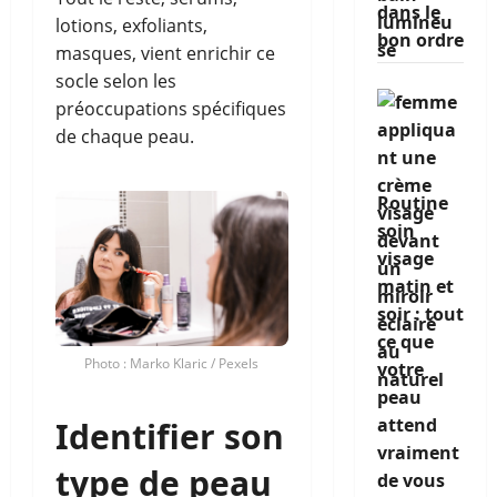
dans le
lotions, exfoliants,
bon ordre
masques, vient enrichir ce
socle selon les
préoccupations spécifiques
de chaque peau.
Routine
soin
visage
matin et
soir : tout
ce que
Photo : Marko Klaric / Pexels
votre
peau
attend
Identifier son
vraiment
type de peau
de vous