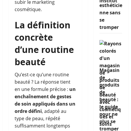
subir le marketing
esthéticie
cosmétique.
nne sans
se
La définition
tromper
concrète
d’une routine
beauté
Magasin
Qu’est-ce qu’une routine
de
beauté ? La réponse tient
produits
en une formule précise :
un
de
enchaînement de gestes
beauté :
de soin appliqués dans un
le guide
ordre défini
, adapté au
pour ne
type de peau, répété
plus se
suffisamment longtemps
tromper