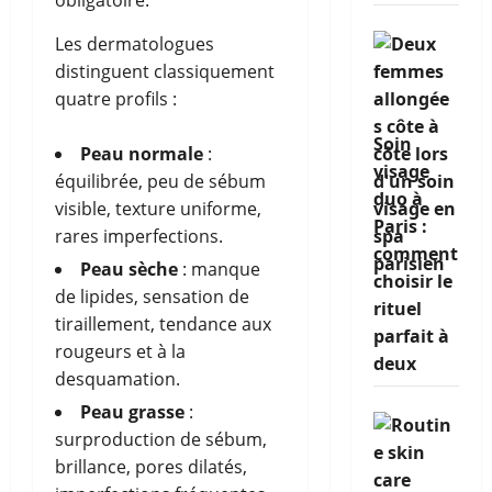
Les dermatologues
distinguent classiquement
quatre profils :
Soin
Peau normale
:
visage
équilibrée, peu de sébum
duo à
visible, texture uniforme,
Paris :
rares imperfections.
comment
Peau sèche
: manque
choisir le
de lipides, sensation de
rituel
tiraillement, tendance aux
parfait à
rougeurs et à la
deux
desquamation.
Peau grasse
:
surproduction de sébum,
brillance, pores dilatés,