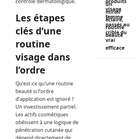
contrôle dermatologique.
produits
visage
Les étapes
femme
passés au
clés d’une
crible du
vrai
routine
efficace
visage dans
l’ordre
Qu’est-ce qu’une routine
beauté si l’ordre
d’application est ignoré ?
Un investissement partiel.
Les actifs cosmétiques
obéissent à une logique de
pénétration cutanée qui
dépend directement de