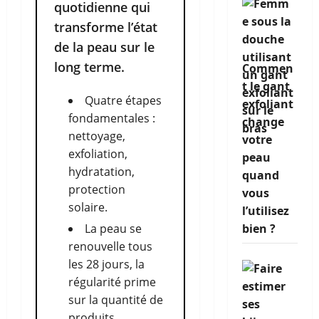
quotidienne qui
transforme l’état
de la peau sur le
long terme.
Commen
t le gant
Quatre étapes
exfoliant
fondamentales :
change
nettoyage,
votre
exfoliation,
peau
hydratation,
quand
protection
vous
solaire.
l’utilisez
La peau se
bien ?
renouvelle tous
les 28 jours, la
régularité prime
sur la quantité de
produits.