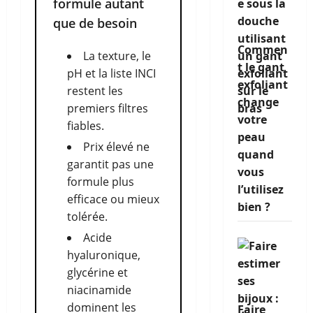
formule autant
que de besoin
Commen
La texture, le
t le gant
pH et la liste INCI
exfoliant
restent les
change
premiers filtres
votre
fiables.
peau
Prix élevé ne
quand
garantit pas une
vous
formule plus
l’utilisez
efficace ou mieux
bien ?
tolérée.
Acide
hyaluronique,
glycérine et
niacinamide
dominent les
Faire