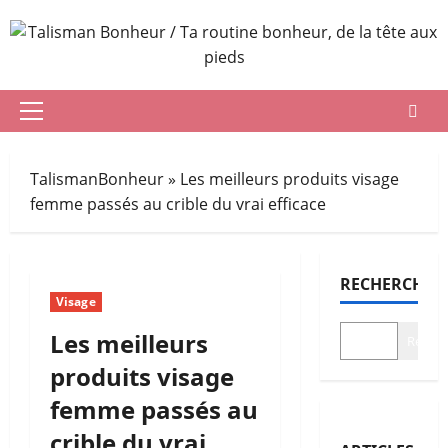
Aller
au
contenu
Menu
principal
TalismanBonheur
»
Les meilleurs produits visage
femme passés au crible du vrai efficace
RECHERCHER
Visage
Les meilleurs
Recher
produits visage
femme passés au
crible du vrai