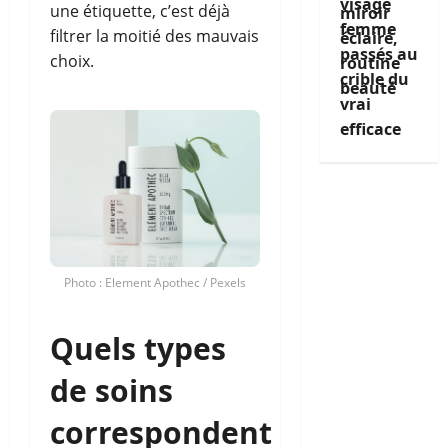
visage
une étiquette, c’est déjà
femme
filtrer la moitié des mauvais
passés au
choix.
crible du
vrai
efficace
Photo : Element Apothec / Pexels
Quels types
de soins
correspondent