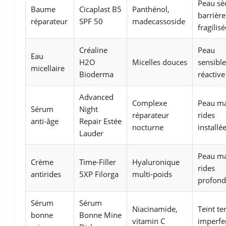
Peau sè
Baume
Cicaplast B5
Panthénol,
barrière
réparateur
SPF 50
madecassoside
fragilisé
Créaline
Peau
Eau
H2O
Micelles douces
sensible
micellaire
Bioderma
réactive
Advanced
Complexe
Peau ma
Sérum
Night
réparateur
rides
anti-âge
Repair Estée
nocturne
installé
Lauder
Peau ma
Crème
Time-Filler
Hyaluronique
rides
antirides
5XP Filorga
multi-poids
profond
Sérum
Sérum
Niacinamide,
Teint te
bonne
Bonne Mine
vitamin C
imperfe