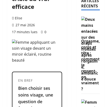
ARTICLES
efficace
RÉCENTS
Elise
27 mai 2026
17 minutes lues
0
Orgasme,
corps et
tête :
comment
le
ressent-
on
EN BREF
vraiment
Bien choisir ses
?
soins visage, une
question de