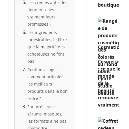
Les crèmes antirides
boutique
tiennent-elles
vraiment leurs
promesses ?
Les ingrédients
indésirables, le filtre
que la majorité des
Cosmetic
acheteuses ne font
s
pas
Cosmetic
: ce que le
Routine visage,
monde
comment articuler
de la
les meilleurs
beauté
produits dans le bon
recouvre
ordre ?
vraiment
Eau précieuse,
sérums, masques,
les formats à ne pas
confondre