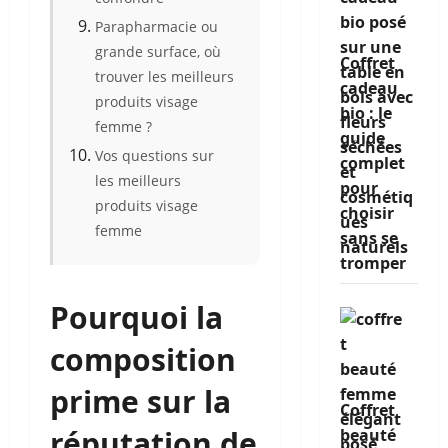
Parapharmacie ou
grande surface, où
Coffret
trouver les meilleurs
cadeau
produits visage
bio : le
femme ?
guide
Vos questions sur
complet
les meilleurs
pour
produits visage
choisir
femme
sans se
tromper
Pourquoi la
composition
prime sur la
Coffret
réputation de
beauté