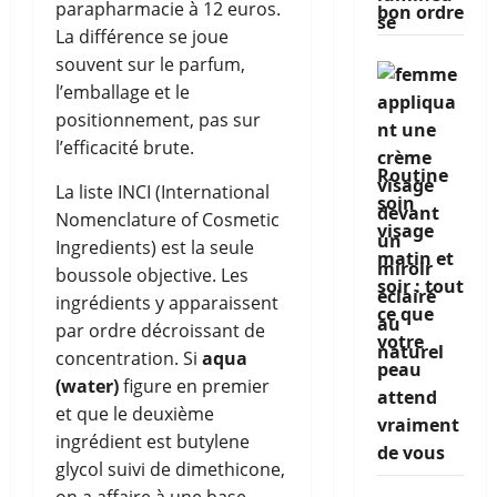
parapharmacie à 12 euros.
bon ordre
La différence se joue
souvent sur le parfum,
l’emballage et le
positionnement, pas sur
l’efficacité brute.
Routine
La liste INCI (International
soin
Nomenclature of Cosmetic
visage
Ingredients) est la seule
matin et
boussole objective. Les
soir : tout
ingrédients y apparaissent
ce que
par ordre décroissant de
votre
concentration. Si
aqua
peau
(water)
figure en premier
attend
et que le deuxième
vraiment
ingrédient est butylene
de vous
glycol suivi de dimethicone,