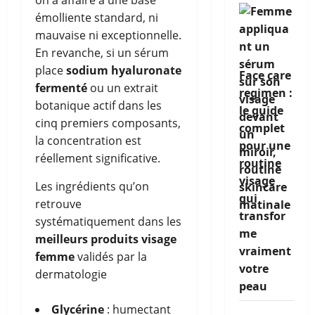
on a affaire à une base
émolliente standard, ni
mauvaise ni exceptionnelle.
En revanche, si un sérum
place
sodium hyaluronate
Face care
fermenté
ou un extrait
regimen :
botanique actif dans les
le guide
cinq premiers composants,
complet
la concentration est
pour une
réellement significative.
routine
visage
Les ingrédients qu’on
qui
retrouve
transfor
systématiquement dans les
me
meilleurs produits visage
vraiment
femme
validés par la
votre
dermatologie
peau
Glycérine
: humectant