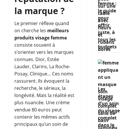
femme :
la marque ?
le guide
pour
Le premier réflexe quand
offrir
on cherche les
meilleurs
juste, à
produits visage femme
tous les
consiste souvent à
budgets
s’orienter vers les marques
connues. Dior, Estée
Lauder, Clarins, La Roche-
Posay, Clinique… Ces noms
rassurent. Ils évoquent la
recherche, le sérieux, la
Les
longévité. Mais la réalité est
étapes
plus nuancée. Une crème
d’un soin
vendue 80 euros peut
du visage
contenir les mêmes actifs
complet
principaux qu’un soin de
dans le