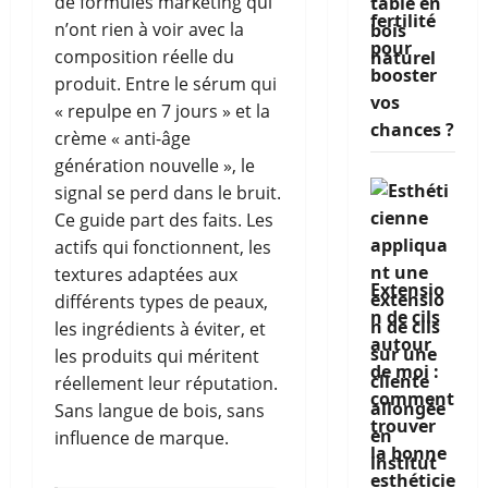
de formules marketing qui
fertilité
n’ont rien à voir avec la
pour
composition réelle du
booster
produit. Entre le sérum qui
vos
« repulpe en 7 jours » et la
chances ?
crème « anti-âge
génération nouvelle », le
signal se perd dans le bruit.
Ce guide part des faits. Les
actifs qui fonctionnent, les
textures adaptées aux
Extensio
différents types de peaux,
n de cils
les ingrédients à éviter, et
autour
les produits qui méritent
de moi :
réellement leur réputation.
comment
Sans langue de bois, sans
trouver
influence de marque.
la bonne
esthéticie