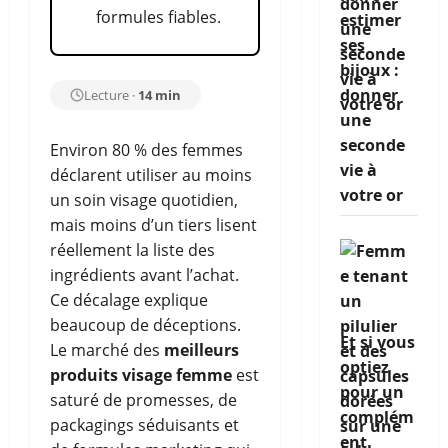
formules fiables.
estimer
ses
bijoux :
donner
Lecture ·
14 min
une
seconde
Environ 80 % des femmes
vie à
déclarent utiliser au moins
votre or
un soin visage quotidien,
mais moins d’un tiers lisent
réellement la liste des
ingrédients avant l’achat.
Ce décalage explique
beaucoup de déceptions.
Et si vous
Le marché des
meilleurs
optiez
produits visage femme
est
pour un
saturé de promesses, de
complém
packagings séduisants et
ent