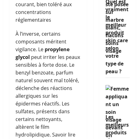
Quel est
courant, bien toléré aux
vraiment
concentrations
le
réglementaires
meilleur
produit
À l’inverse, certains
skin care
composants méritent
selon
vigilance. Le
propylene
votre
glycol
peut irriter les peaux
type de
sensibles à forte dose. Le
peau ?
benzyl benzoate, parfum
naturel souvent mal toléré,
déclenche des réactions
allergiques sur les
épidermes réactifs. Les
sulfates, présents dans
Les
certains nettoyants,
meilleurs
altèrent le film
produits
hydrolipidique. Savoir lire