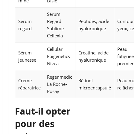
mine
Disle
Sérum
Sérum
Regard
Peptides, acide
Contour
regard
Sublime
hyaluronique
yeux, c
Cellexia
Cellular
Peau
Sérum
Creatine, acide
Epigenetics
fatiguée
jeunesse
hyaluronique
Nivea
premier
Regenmedic
Crème
Rétinol
Peau ma
La Roche-
réparatrice
microencapsulé
relâche
Posay
Faut-il opter
pour des