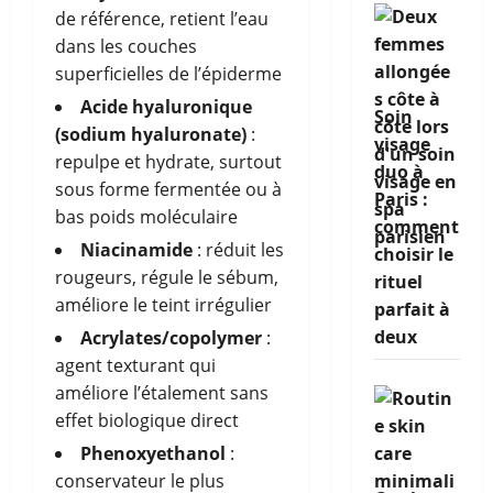
de référence, retient l’eau
dans les couches
superficielles de l’épiderme
Acide hyaluronique
Soin
(sodium hyaluronate)
:
visage
repulpe et hydrate, surtout
duo à
sous forme fermentée ou à
Paris :
bas poids moléculaire
comment
Niacinamide
: réduit les
choisir le
rougeurs, régule le sébum,
rituel
améliore le teint irrégulier
parfait à
deux
Acrylates/copolymer
:
agent texturant qui
améliore l’étalement sans
effet biologique direct
Phenoxyethanol
:
conservateur le plus