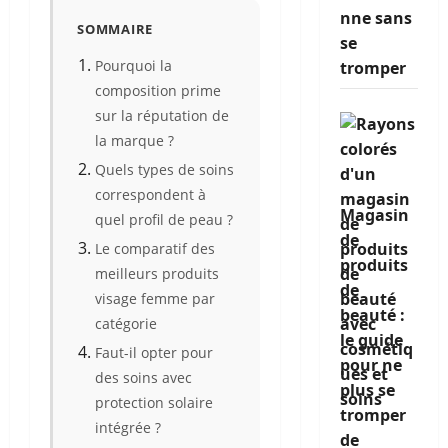
nne sans
SOMMAIRE
se
Pourquoi la
tromper
composition prime
sur la réputation de
la marque ?
Quels types de soins
correspondent à
Magasin
quel profil de peau ?
de
Le comparatif des
produits
meilleurs produits
de
visage femme par
beauté :
catégorie
le guide
Faut-il opter pour
pour ne
des soins avec
plus se
protection solaire
tromper
intégrée ?
de