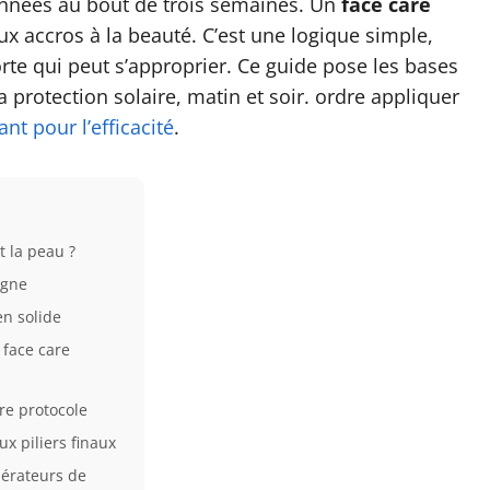
onnées au bout de trois semaines. Un
face care
ux accros à la beauté. C’est une logique simple,
rte qui peut s’approprier. Ce guide pose les bases
a protection solaire, matin et soir. ordre appliquer
nt pour l’efficacité
.
t la peau ?
igne
en solide
 face care
re protocole
ux piliers finaux
lérateurs de