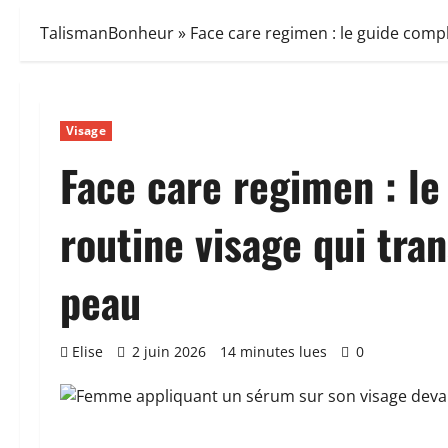
TalismanBonheur
»
Face care regimen : le guide comp
Visage
Face care regimen : l
routine visage qui tra
peau
Elise
2 juin 2026
14 minutes lues
0