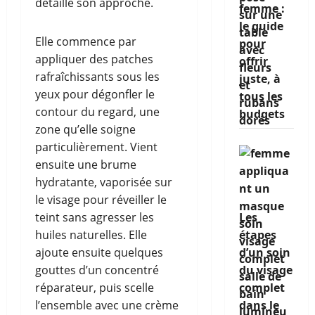
détaillé son approche.
femme :
le guide
Elle commence par
pour
appliquer des patches
offrir
rafraîchissants sous les
juste, à
yeux pour dégonfler le
tous les
contour du regard, une
budgets
zone qu’elle soigne
particulièrement. Vient
ensuite une brume
hydratante, vaporisée sur
le visage pour réveiller le
teint sans agresser les
Les
huiles naturelles. Elle
étapes
ajoute ensuite quelques
d’un soin
gouttes d’un concentré
du visage
réparateur, puis scelle
complet
l’ensemble avec une crème
dans le