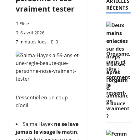
ARTICLES
vraiment tester
RÉCENTS
Elise
6 avril 2026
7 minutes lues
0
Orgasme,
corps et
tête :
comment
le
ressent-
L’essentiel en un coup
on
d’oeil
vraiment
?
Salma Hayek
ne se lave
jamais le visage le matin
,
une règle transmise par sa