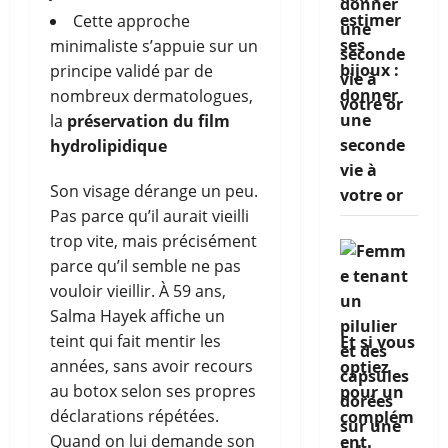
estimer
Cette approche
ses
minimaliste s’appuie sur un
bijoux :
principe validé par de
donner
nombreux dermatologues,
une
la
préservation du film
seconde
hydrolipidique
vie à
Son visage dérange un peu.
votre or
Pas parce qu’il aurait vieilli
trop vite, mais précisément
parce qu’il semble ne pas
vouloir vieillir. À 59 ans,
Salma Hayek affiche un
teint qui fait mentir les
Et si vous
années, sans avoir recours
optiez
au botox selon ses propres
pour un
déclarations répétées.
complém
Quand on lui demande son
ent