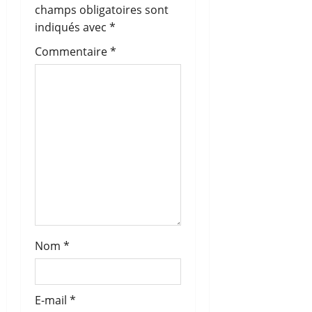
n
champs obligatoires sont
indiqués avec
*
d
Commentaire
*
’
a
r
t
i
c
l
Nom
*
e
E-mail
*