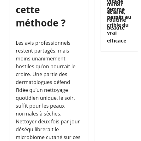
visage
cette
femme
passés au
méthode ?
crible du
vrai
efficace
Les avis professionnels
restent partagés, mais
moins unanimement
hostiles qu’on pourrait le
croire. Une partie des
dermatologues défend
l’idée qu’un nettoyage
quotidien unique, le soir,
suffit pour les peaux
normales à sèches.
Nettoyer deux fois par jour
déséquilibrerait le
microbiome cutané sur ces