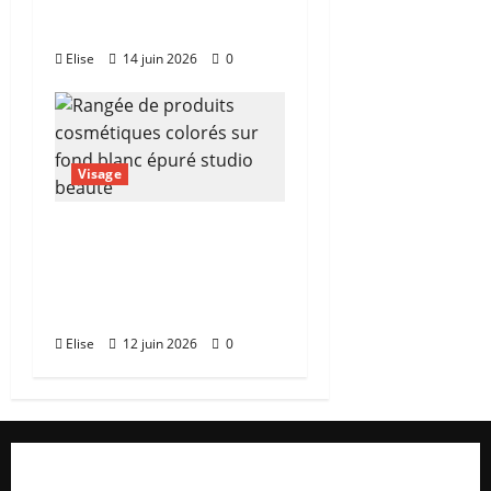
pour ne plus se
tromper de boutique
Elise
14 juin 2026
0
Visage
Cosmetics Cosmetic :
ce que le monde de la
beauté recouvre
vraiment
Elise
12 juin 2026
0