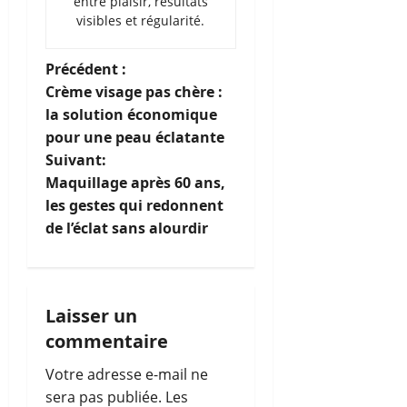
entre plaisir, résultats
visibles et régularité.
N
Précédent :
Crème visage pas chère :
a
la solution économique
pour une peau éclatante
v
Suivant:
i
Maquillage après 60 ans,
les gestes qui redonnent
g
de l’éclat sans alourdir
a
t
Laisser un
i
commentaire
o
Votre adresse e-mail ne
sera pas publiée.
Les