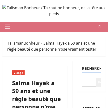
Aller
au
contenu
Menu
principal
TalismanBonheur
»
Salma Hayek a 59 ans et une
règle beauté que personne n’ose vraiment tester
RECHERCHER
Visage
Salma Hayek a
Recher
59 ans et une
règle beauté que
personne n’ose