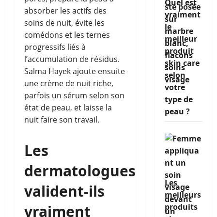
Quel est
absorber les actifs des
vraiment
soins de nuit, évite les
le
comédons et les ternes
meilleur
progressifs liés à
produit
l’accumulation de résidus.
skin care
Salma Hayek ajoute ensuite
selon
une crème de nuit riche,
votre
parfois un sérum selon son
type de
état de peau, et laisse la
peau ?
nuit faire son travail.
Les
dermatologues
Les
valident-ils
meilleurs
vraiment
produits