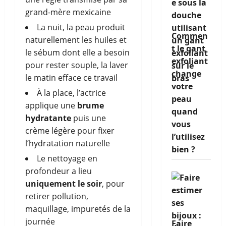
grand-mère mexicaine
La nuit, la peau produit
Commen
naturellement les huiles et
t le gant
le sébum dont elle a besoin
exfoliant
pour rester souple, la laver
change
le matin efface ce travail
votre
À la place, l’actrice
peau
applique une
brume
quand
hydratante
puis une
vous
crème légère pour fixer
l’utilisez
l’hydratation naturelle
bien ?
Le nettoyage en
profondeur a lieu
uniquement le soir
, pour
retirer pollution,
maquillage, impuretés de la
journée
Faire