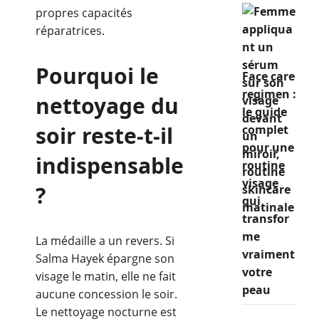
propres capacités
réparatrices.
Pourquoi le
Face care
regimen :
nettoyage du
le guide
soir reste-t-il
complet
pour une
indispensable
routine
visage
?
qui
transfor
me
La médaille a un revers. Si
vraiment
Salma Hayek épargne son
votre
visage le matin, elle ne fait
peau
aucune concession le soir.
Le nettoyage nocturne est