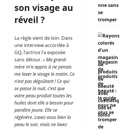
son visage au
nne sans
se
réveil ?
tromper
La règle vient de loin. Dans
une interview accordée à
GQ, l’actrice l’a exposée
sans détour.
« Ma grand-
Magasin
mère m’a appris à ne jamais
de
me laver le visage le matin. Ce
produits
n’est pas dégoûtant ! Ce qui
de
se passe la nuit, c’est que
beauté :
votre peau produit toutes les
le guide
huiles dont elle a besoin pour
pour ne
paraître jeune. Elle se
plus se
régénère. Lavez-vous bien la
tromper
peau le soir, mais ne lavez
de