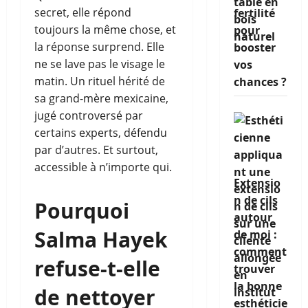
secret, elle répond
fertilité
toujours la même chose, et
pour
la réponse surprend. Elle
booster
ne se lave pas le visage le
vos
matin. Un rituel hérité de
chances ?
sa grand-mère mexicaine,
jugé controversé par
certains experts, défendu
par d’autres. Et surtout,
accessible à n’importe qui.
Extensio
n de cils
Pourquoi
autour
Salma Hayek
de moi :
comment
refuse-t-elle
trouver
la bonne
de nettoyer
esthéticie