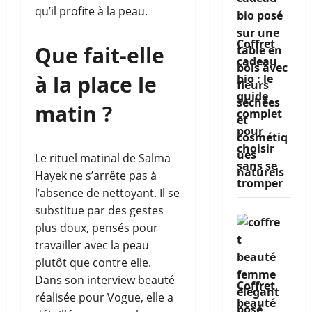
qu’il profite à la peau.
Coffret
Que fait-elle
cadeau
à la place le
bio : le
guide
matin ?
complet
pour
choisir
Le rituel matinal de Salma
sans se
Hayek ne s’arrête pas à
tromper
l’absence de nettoyant. Il se
substitue par des gestes
plus doux, pensés pour
travailler avec la peau
plutôt que contre elle.
Dans son interview beauté
Coffret
réalisée pour Vogue, elle a
beauté