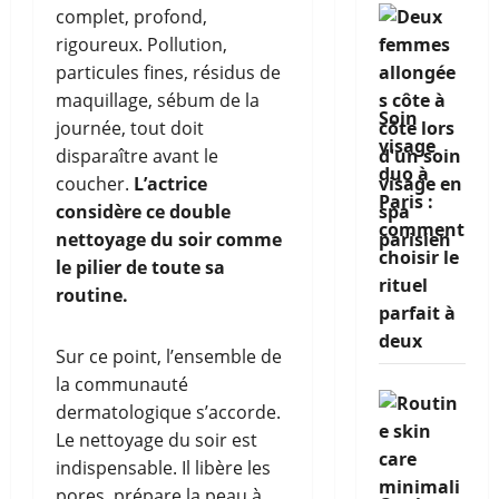
complet, profond,
rigoureux. Pollution,
particules fines, résidus de
maquillage, sébum de la
Soin
journée, tout doit
visage
disparaître avant le
duo à
coucher.
L’actrice
Paris :
considère ce double
comment
nettoyage du soir comme
choisir le
le pilier de toute sa
rituel
routine.
parfait à
deux
Sur ce point, l’ensemble de
la communauté
dermatologique s’accorde.
Le nettoyage du soir est
indispensable. Il libère les
pores, prépare la peau à