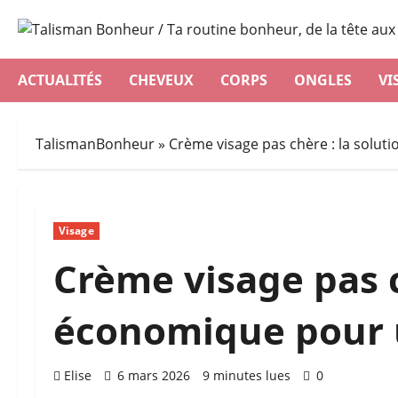
Aller
au
contenu
ACTUALITÉS
CHEVEUX
CORPS
ONGLES
VI
TalismanBonheur
»
Crème visage pas chère : la solu
Visage
Crème visage pas c
économique pour 
Elise
6 mars 2026
9 minutes lues
0