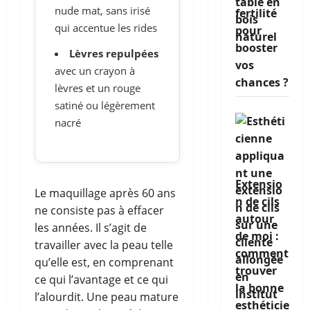
nude mat, sans irisé
fertilité
qui accentue les rides
pour
booster
Lèvres repulpées
vos
avec un crayon à
chances ?
lèvres et un rouge
satiné ou légèrement
nacré
Extensio
Le maquillage après 60 ans
n de cils
ne consiste pas à effacer
autour
les années. Il s’agit de
de moi :
travailler avec la peau telle
comment
qu’elle est, en comprenant
trouver
ce qui l’avantage et ce qui
la bonne
l’alourdit. Une peau mature
esthéticie