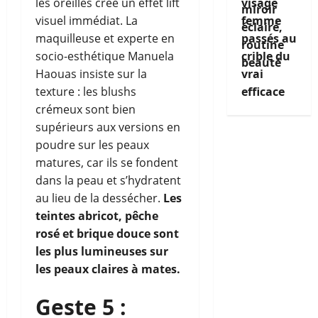
visage
les oreilles crée un effet lift
femme
visuel immédiat. La
passés au
maquilleuse et experte en
crible du
socio-esthétique Manuela
vrai
Haouas insiste sur la
efficace
texture : les blushs
crémeux sont bien
supérieurs aux versions en
poudre sur les peaux
matures, car ils se fondent
dans la peau et s’hydratent
au lieu de la dessécher.
Les
teintes abricot, pêche
rosé et brique douce sont
les plus lumineuses sur
les peaux claires à mates.
Geste 5 :