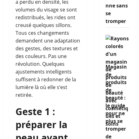
a perdu en densité, les
nne sans
volumes du visage se sont
se
redistribués, les rides ont
tromper
creusé quelques sillons.
Tous ces changements
demandent une adaptation
des gestes, des textures et
des couleurs. Pas une
révolution. Quelques
Magasin
ajustements intelligents
de
suffisent à redonner de la
produits
lumière là où elle s’est
de
retirée.
beauté :
le guide
Geste 1 :
pour ne
plus se
préparer la
tromper
peau avant
de