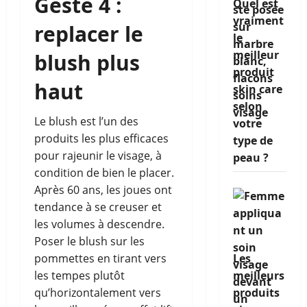
Geste 4 :
Quel est
vraiment
replacer le
le
meilleur
blush plus
produit
haut
skin care
selon
Le blush est l’un des
votre
produits les plus efficaces
type de
pour rajeunir le visage, à
peau ?
condition de bien le placer.
Après 60 ans, les joues ont
tendance à se creuser et
les volumes à descendre.
Poser le blush sur les
Les
pommettes en tirant vers
meilleurs
les tempes plutôt
produits
qu’horizontalement vers