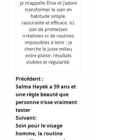
Je m’appelle Élise et j’adore
transformer le soin en
habitude simple,
rassurante et efficace. Ici,
pas de promesses
irréalistes ni de routines
impossibles à tenir : je
cherche le juste milieu
entre plaisir, résultats
visibles et régularité.
N
Précédent :
Salma Hayek a 59 ans et
a
une règle beauté que
personne n’ose vraiment
v
tester
i
Suivant:
Soin pour le visage
g
homme, la routine