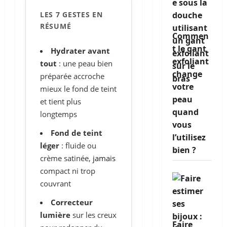
LES 7 GESTES EN
RÉSUMÉ
Commen
t le gant
Hydrater avant
exfoliant
tout
: une peau bien
change
préparée accroche
votre
mieux le fond de teint
peau
et tient plus
quand
longtemps
vous
Fond de teint
l’utilisez
léger
: fluide ou
bien ?
crème satinée,
jamais
compact ni trop
couvrant
Correcteur
lumière
sur les creux
Faire