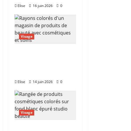
Elise
16 juin 2026
0
Visage
Magasin de produits
de beauté : le guide
pour ne plus se
tromper de boutique
Elise
14 juin 2026
0
Visage
Cosmetics Cosmetic :