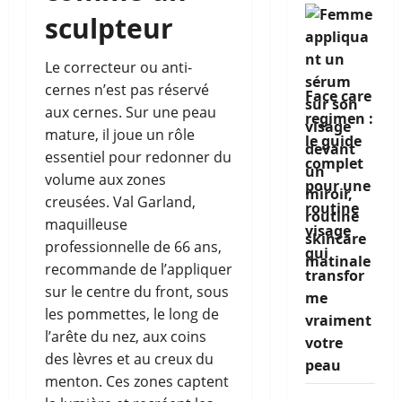
sculpteur
Le correcteur ou anti-
cernes n’est pas réservé
Face care
aux cernes. Sur une peau
regimen :
mature, il joue un rôle
le guide
essentiel pour redonner du
complet
volume aux zones
pour une
creusées. Val Garland,
routine
maquilleuse
visage
professionnelle de 66 ans,
qui
recommande de l’appliquer
transfor
sur le centre du front, sous
me
les pommettes, le long de
vraiment
l’arête du nez, aux coins
votre
des lèvres et au creux du
peau
menton. Ces zones captent