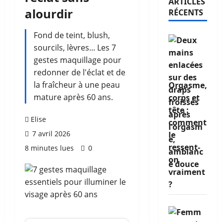
ARTICLES
alourdir
RÉCENTS
Fond de teint, blush,
sourcils, lèvres... Les 7
gestes maquillage pour
redonner de l'éclat et de
la fraîcheur à une peau
Orgasme,
mature après 60 ans.
corps et
tête :
Elise
comment
7 avril 2026
le
ressent-
8 minutes lues
0
on
vraiment
?