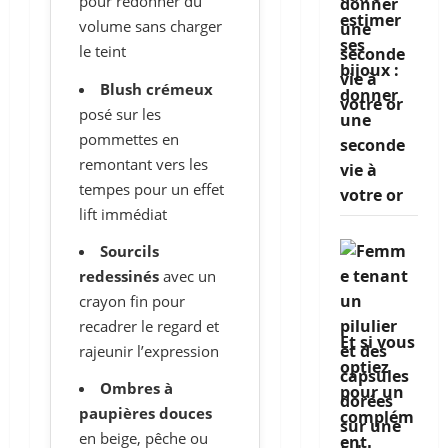
pour redonner du
estimer
volume sans charger
ses
le teint
bijoux :
Blush crémeux
donner
posé sur les
une
pommettes en
seconde
remontant vers les
vie à
tempes pour un effet
votre or
lift immédiat
Sourcils
redessinés
avec un
crayon fin pour
recadrer le regard et
Et si vous
rajeunir l’expression
optiez
Ombres à
pour un
paupières douces
complém
en beige, pêche ou
ent