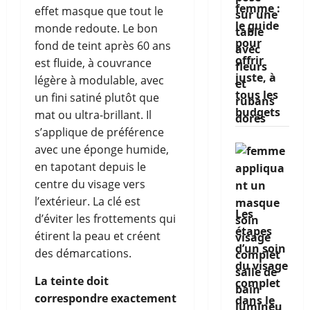
femme :
effet masque que tout le
le guide
monde redoute. Le bon
pour
fond de teint après 60 ans
offrir
est fluide, à couvrance
juste, à
légère à modulable, avec
tous les
un fini satiné plutôt que
budgets
mat ou ultra-brillant. Il
s’applique de préférence
avec une éponge humide,
en tapotant depuis le
centre du visage vers
l’extérieur. La clé est
Les
d’éviter les frottements qui
étapes
étirent la peau et créent
d’un soin
des démarcations.
du visage
La teinte doit
complet
correspondre exactement
dans le