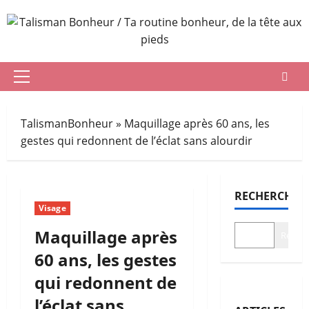
Aller
au
contenu
Menu
principal
TalismanBonheur
»
Maquillage après 60 ans, les
gestes qui redonnent de l’éclat sans alourdir
RECHERCHER
Visage
Maquillage après
Recher
60 ans, les gestes
qui redonnent de
l’éclat sans