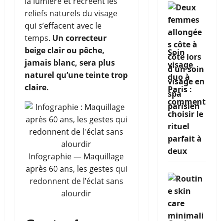
la lumière et recréent les
reliefs naturels du visage
qui s’effacent avec le
temps.
Un correcteur
beige clair ou pêche,
Soin
jamais blanc, sera plus
visage
naturel qu’une teinte trop
duo à
claire.
Paris :
comment
choisir le
rituel
parfait à
deux
Infographie — Maquillage
après 60 ans, les gestes qui
redonnent de l’éclat sans
alourdir