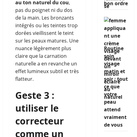
au ton naturel du cou
,
bon ordre
pas du poignet ni du dos
de la main. Les bronzants
intégrés ou les teintes trop
dorées vieillissent le teint
sur les peaux matures. Une
Routine
nuance légèrement plus
soin
claire que la carnation
visage
naturelle a en revanche un
matin et
effet lumineux subtil et très
soir : tout
flatteur.
ce que
Geste 3 :
votre
peau
utiliser le
attend
vraiment
correcteur
de vous
comme un