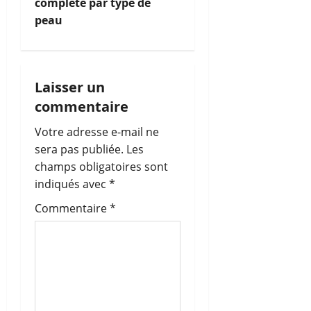
complète par type de
a
peau
t
i
Laisser un
o
commentaire
n
Votre adresse e-mail ne
sera pas publiée.
Les
d
champs obligatoires sont
’
indiqués avec
*
Commentaire
*
a
r
t
i