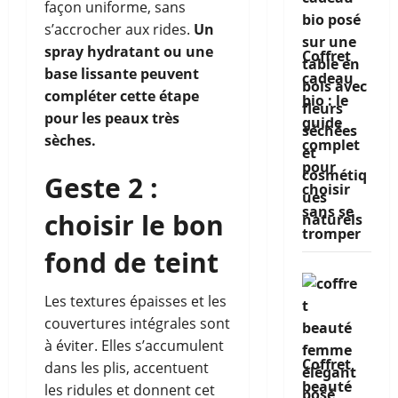
façon uniforme, sans
s’accrocher aux rides.
Un
spray hydratant ou une
Coffret
base lissante peuvent
cadeau
compléter cette étape
bio : le
pour les peaux très
guide
sèches.
complet
pour
Geste 2 :
choisir
sans se
choisir le bon
tromper
fond de teint
Les textures épaisses et les
couvertures intégrales sont
à éviter. Elles s’accumulent
Coffret
dans les plis, accentuent
beauté
les ridules et donnent cet