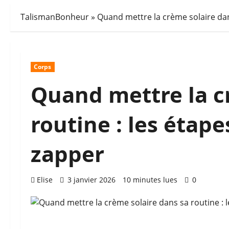
TalismanBonheur
»
Quand mettre la crème solaire dan
Corps
Quand mettre la c
routine : les étape
zapper
Elise
3 janvier 2026
10 minutes lues
0