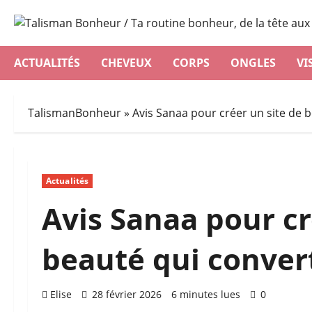
Aller
au
contenu
ACTUALITÉS
CHEVEUX
CORPS
ONGLES
VI
TalismanBonheur
»
Avis Sanaa pour créer un site de b
Actualités
Avis Sanaa pour cr
beauté qui convert
Elise
28 février 2026
6 minutes lues
0