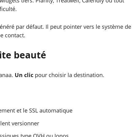
widgets tiers. Planity, Treatwell, Calendly ou tout
iculté.
énéré par défaut. Il peut pointer vers le système de
e contact.
ite beauté
Sanaa.
Un clic
pour choisir la destination.
ement et le SSL automatique
ulent versionner
ssiques type OVH ou Ionos