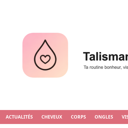
Aller
au
contenu
ACTUALITÉS
CHEVEUX
CORPS
ONGLES
VI