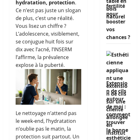
hydratation, protection
.
fertilité
Ce n’est pas juste un slogan
pour
de plus, c’est une réalité.
booster
Vous lisez un chiffre ?
vos
L’adolescence, visiblement,
chances ?
se conjugue huit fois sur
dix avec l’acné, l’INSERM
l’affirme, la prévalence
explose à la puberté.
Extensio
n de cils
autour
de moi :
Le nettoyage n’attend pas
comment
le week-end, l’hydratation
trouver
n’oublie pas le matin, la
la bonne
protection suit partout. Un
esthéticie