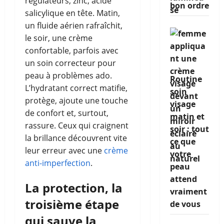
régulateurs, zinc, acide
bon ordre
salicylique en tête. Matin,
un fluide aérien rafraîchit,
le soir, une crème
confortable, parfois avec
un soin correcteur pour
peau à problèmes ado.
Routine
L’hydratant correct matifie,
soin
protège, ajoute une touche
visage
de confort et, surtout,
matin et
rassure. Ceux qui craignent
soir : tout
la brillance découvrent vite
ce que
leur erreur avec une
crème
votre
anti-imperfection
.
peau
attend
La protection, la
vraiment
troisième étape
de vous
qui sauve la