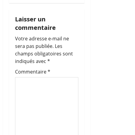
t
i
Laisser un
o
commentaire
n
Votre adresse e-mail ne
sera pas publiée.
Les
d
champs obligatoires sont
’
indiqués avec
*
Commentaire
*
a
r
t
i
c