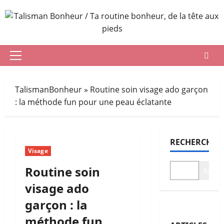
Aller
au
contenu
Menu
principal
TalismanBonheur
»
Routine soin visage ado garçon
: la méthode fun pour une peau éclatante
RECHERCHER
Visage
Routine soin
Recher
visage ado
garçon : la
méthode fun