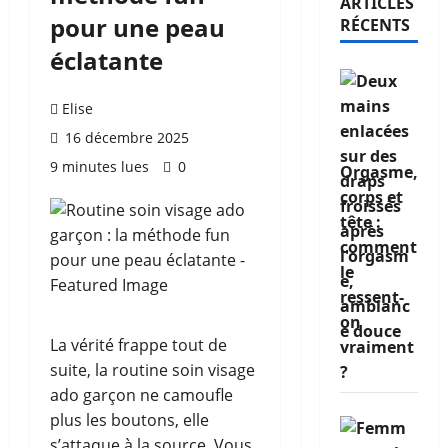
ARTICLES
pour une peau
RÉCENTS
éclatante
Elise
16 décembre 2025
9 minutes lues
0
Orgasme,
corps et
tête :
comment
le
ressent-
on
La vérité frappe tout de
vraiment
suite, la routine soin visage
?
ado garçon ne camoufle
plus les boutons, elle
s’attaque à la source. Vous