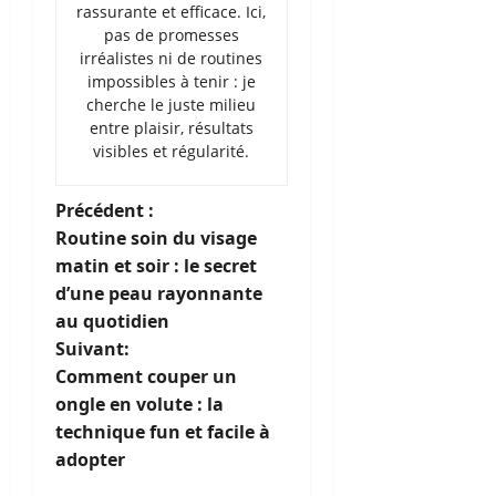
rassurante et efficace. Ici,
pas de promesses
irréalistes ni de routines
impossibles à tenir : je
cherche le juste milieu
entre plaisir, résultats
visibles et régularité.
N
Précédent :
Routine soin du visage
a
matin et soir : le secret
d’une peau rayonnante
v
au quotidien
i
Suivant:
Comment couper un
g
ongle en volute : la
technique fun et facile à
a
adopter