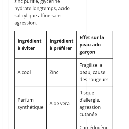
zinc purifie, glycérine
hydrate longtemps, acide
salicylique affine sans
agression.
Effet sur la
Ingrédient
Ingrédient
peau ado
à éviter
à préférer
garçon
Fragilise la
Alcool
Zinc
peau, cause
des rougeurs
Risque
Parfum
d’allergie,
Aloe vera
synthétique
agression
cutanée
Comédogène,