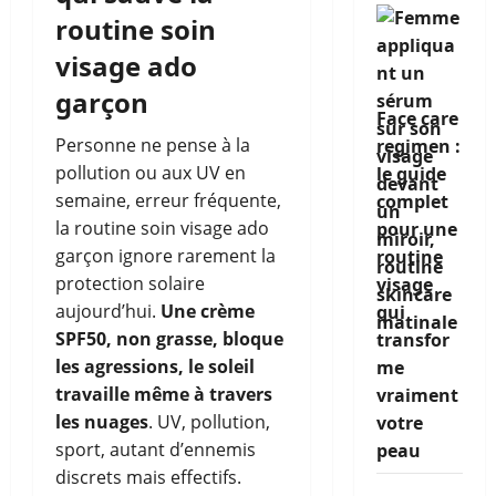
routine soin
visage ado
garçon
Face care
Personne ne pense à la
regimen :
pollution ou aux UV en
le guide
semaine, erreur fréquente,
complet
la routine soin visage ado
pour une
garçon ignore rarement la
routine
protection solaire
visage
aujourd’hui.
Une crème
qui
SPF50, non grasse, bloque
transfor
les agressions, le soleil
me
travaille même à travers
vraiment
les nuages
. UV, pollution,
votre
sport, autant d’ennemis
peau
discrets mais effectifs.