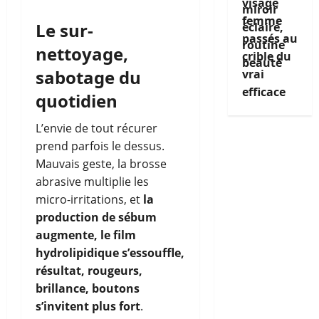
visage
femme
Le sur-
passés au
nettoyage,
crible du
sabotage du
vrai
efficace
quotidien
L’envie de tout récurer
prend parfois le dessus.
Mauvais geste, la brosse
abrasive multiplie les
micro-irritations, et
la
production de sébum
augmente, le film
hydrolipidique s’essouffle,
résultat, rougeurs,
brillance, boutons
s’invitent plus fort
.