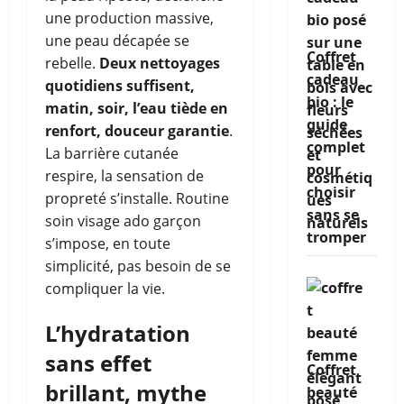
une production massive,
une peau décapée se
Coffret
rebelle.
Deux nettoyages
cadeau
quotidiens suffisent,
bio : le
matin, soir, l’eau tiède en
guide
renfort, douceur garantie
.
complet
La barrière cutanée
pour
respire, la sensation de
choisir
propreté s’installe. Routine
sans se
soin visage ado garçon
tromper
s’impose, en toute
simplicité, pas besoin de se
compliquer la vie.
L’hydratation
sans effet
Coffret
brillant, mythe
beauté