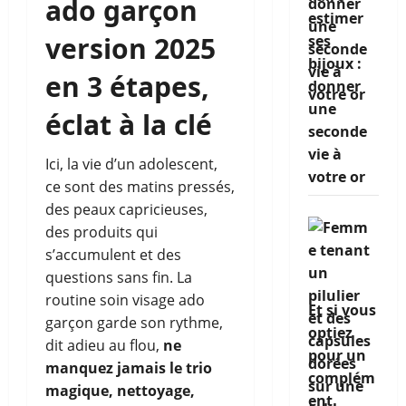
ado garçon
estimer
version 2025
ses
bijoux :
en 3 étapes,
donner
une
éclat à la clé
seconde
vie à
Ici, la vie d’un adolescent,
votre or
ce sont des matins pressés,
des peaux capricieuses,
des produits qui
s’accumulent et des
questions sans fin. La
routine soin visage ado
Et si vous
garçon garde son rythme,
optiez
dit adieu au flou,
ne
pour un
manquez jamais le trio
complém
magique, nettoyage,
ent