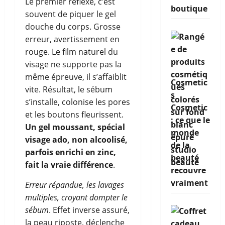
Le premier réflexe, c’est
boutique
souvent de piquer le gel
douche du corps. Grosse
erreur, avertissement en
rouge. Le film naturel du
visage ne supporte pas la
même épreuve, il s’affaiblit
Cosmetic
vite. Résultat, le sébum
s
s’installe, colonise les pores
Cosmetic
et les boutons fleurissent.
: ce que le
Un gel moussant, spécial
monde
visage ado, non alcoolisé,
de la
parfois enrichi en zinc,
beauté
fait la vraie différence
.
recouvre
vraiment
Erreur répandue, les lavages
multiples, croyant dompter le
sébum
. Effet inverse assuré,
la peau riposte, déclenche