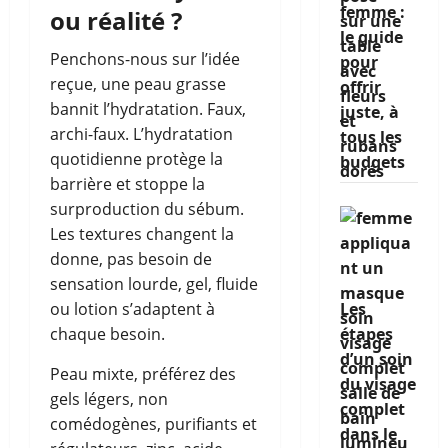
femme :
ou réalité ?
le guide
Penchons-nous sur l’idée
pour
reçue, une peau grasse
offrir
bannit l’hydratation. Faux,
juste, à
archi-faux. L’hydratation
tous les
quotidienne protège la
budgets
barrière et stoppe la
surproduction du sébum.
Les textures changent la
donne, pas besoin de
sensation lourde, gel, fluide
Les
ou lotion s’adaptent à
étapes
chaque besoin.
d’un soin
Peau mixte, préférez des
du visage
gels légers, non
complet
comédogènes, purifiants et
dans le