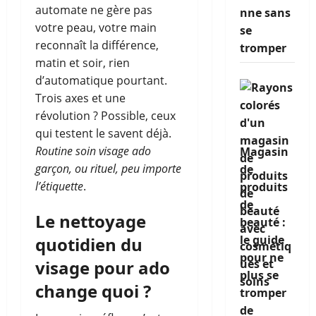
automate ne gère pas
nne sans
votre peau, votre main
se
reconnaît la différence,
tromper
matin et soir, rien
d’automatique pourtant.
Trois axes et une
révolution ? Possible, ceux
qui testent le savent déjà.
Routine soin visage ado
Magasin
garçon, ou rituel, peu importe
de
l’étiquette
.
produits
de
Le nettoyage
beauté :
le guide
quotidien du
pour ne
visage pour ado
plus se
change quoi ?
tromper
de