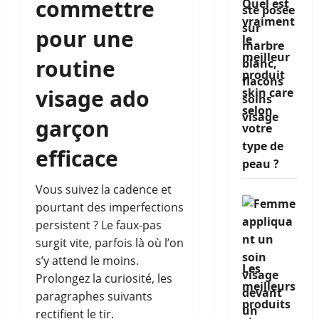
commettre
Quel est
vraiment
pour une
le
meilleur
routine
produit
visage ado
skin care
selon
garçon
votre
type de
efficace
peau ?
Vous suivez la cadence et
pourtant des imperfections
persistent ? Le faux-pas
surgit vite, parfois là où l’on
s’y attend le moins.
Les
Prolongez la curiosité, les
meilleurs
paragraphes suivants
produits
rectifient le tir.