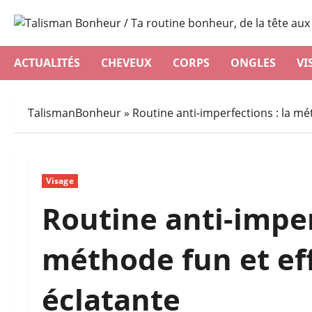
Aller
au
contenu
ACTUALITÉS
CHEVEUX
CORPS
ONGLES
VI
TalismanBonheur
»
Routine anti-imperfections : la m
Visage
Routine anti-imper
méthode fun et ef
éclatante