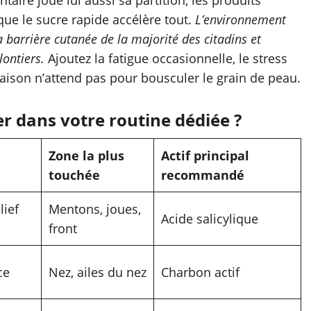
taire joue lui aussi sa partition, les produits
que le sucre rapide accélère tout.
L’environnement
 barrière cutanée de la majorité des citadins et
lontiers.
Ajoutez la fatigue occasionnelle, le stress
aison n’attend pas pour bousculer le grain de peau.
er dans votre routine dédiée ?
Zone la plus
Actif principal
touchée
recommandé
lief
Mentons, joues,
Acide salicylique
front
ce
Nez, ailes du nez
Charbon actif