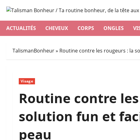
Aller
au
contenu
ACTUALITÉS
CHEVEUX
CORPS
ONGLES
VI
TalismanBonheur
»
Routine contre les rougeurs : la so
Visage
Routine contre les
solution fun et fac
peau