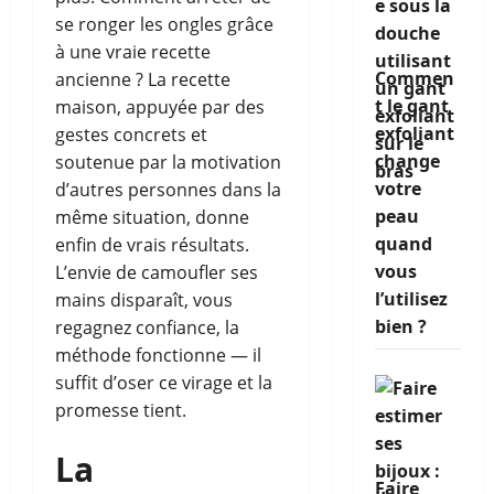
se ronger les ongles grâce
à une vraie recette
Commen
ancienne ? La recette
t le gant
maison, appuyée par des
exfoliant
gestes concrets et
change
soutenue par la motivation
votre
d’autres personnes dans la
peau
même situation, donne
quand
enfin de vrais résultats.
vous
L’envie de camoufler ses
l’utilisez
mains disparaît, vous
bien ?
regagnez confiance, la
méthode fonctionne — il
suffit d’oser ce virage et la
promesse tient.
La
Faire