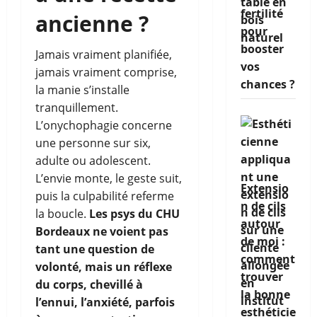
fertilité
ancienne ?
pour
booster
Jamais vraiment planifiée,
vos
jamais vraiment comprise,
chances ?
la manie s’installe
tranquillement.
L’onychophagie concerne
une personne sur six,
adulte ou adolescent.
L’envie monte, le geste suit,
Extensio
puis la culpabilité referme
n de cils
la boucle.
Les psys du CHU
autour
Bordeaux ne voient pas
de moi :
tant une question de
comment
volonté, mais un réflexe
trouver
du corps, chevillé à
la bonne
l’ennui, l’anxiété, parfois
esthéticie