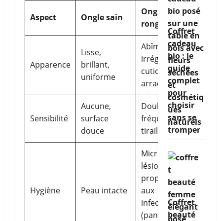
Ongle
Aspect
Ongle sain
rongé
Coffret
cadeau
Abîmé,
Lisse,
bio : le
irrégulier,
Apparence
brillant,
guide
cuticules
uniforme
complet
arrachées
pour
choisir
Aucune,
Douleurs
sans se
Sensibilité
surface
fréquentes,
tromper
douce
tiraillements
Micro-
lésions
propices
Hygiène
Peau intacte
aux
Coffret
infections
beauté
(panaris,