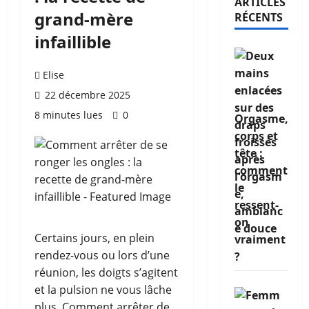
ARTICLES
grand-mère
RÉCENTS
infaillible
Elise
22 décembre 2025
8 minutes lues
0
Orgasme,
corps et
tête :
comment
le
ressent-
on
Certains jours, en plein
vraiment
rendez-vous ou lors d’une
?
réunion, les doigts s’agitent
et la pulsion ne vous lâche
plus. Comment arrêter de