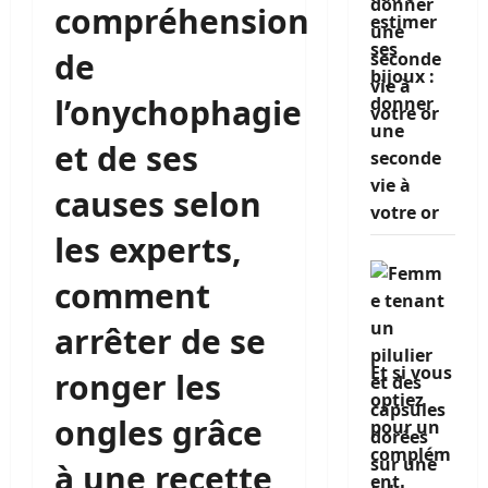
compréhension
estimer
ses
de
bijoux :
l’onychophagie
donner
une
et de ses
seconde
vie à
causes selon
votre or
les experts,
comment
arrêter de se
Et si vous
ronger les
optiez
ongles grâce
pour un
complém
à une recette
ent