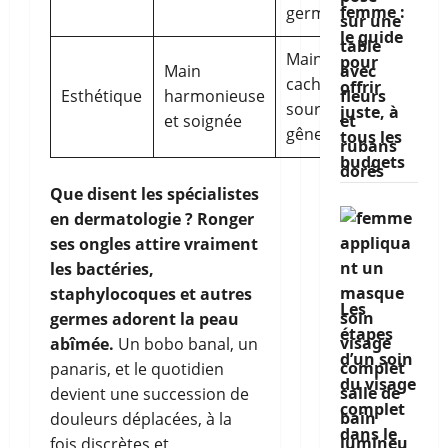
femme :
germes)
le guide
Main
pour
Main
cachée,
offrir
Esthétique
harmonieuse
source de
juste, à
et soignée
gêne
tous les
budgets
Que disent les spécialistes
en dermatologie ? Ronger
ses ongles attire vraiment
les bactéries,
staphylocoques et autres
Les
germes adorent la peau
étapes
abîmée.
Un bobo banal, un
d’un soin
panaris, et le quotidien
du visage
devient une succession de
complet
douleurs déplacées, à la
dans le
fois discrètes et