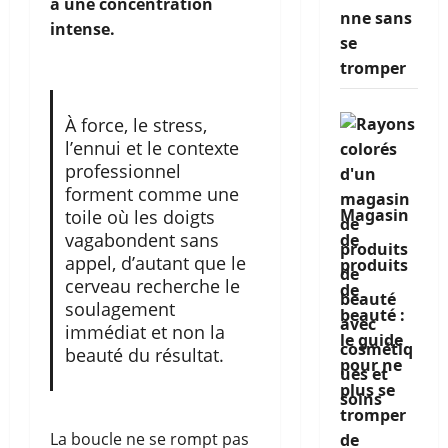
à une concentration
nne sans
intense.
se
tromper
À force, le stress,
l’ennui et le contexte
professionnel
forment comme une
Magasin
toile où les doigts
vagabondent sans
de
appel, d’autant que le
produits
cerveau recherche le
de
soulagement
beauté :
immédiat et non la
le guide
beauté du résultat.
pour ne
plus se
tromper
La boucle ne se rompt pas
de