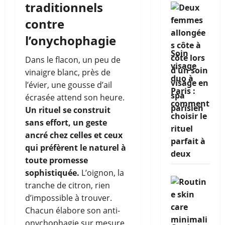
traditionnels
contre
l’onychophagie
Soin
Dans le flacon, un peu de
visage
vinaigre blanc, près de
duo à
l’évier, une gousse d’ail
Paris :
écrasée attend son heure.
comment
Un rituel se construit
choisir le
sans effort, un geste
rituel
ancré chez celles et ceux
parfait à
qui préfèrent le naturel à
deux
toute promesse
sophistiquée.
L’oignon, la
tranche de citron, rien
d’impossible à trouver.
Chacun élabore son anti-
onychophagie sur mesure.