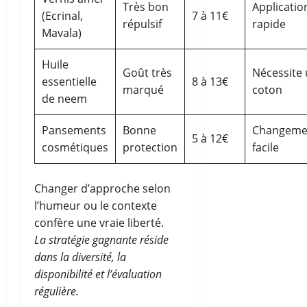
Très bon
Applicatio
(Ecrinal,
7 à 11€
répulsif
rapide
Mavala)
Huile
Goût très
Nécessite
essentielle
8 à 13€
marqué
coton
de neem
Pansements
Bonne
Changeme
5 à 12€
cosmétiques
protection
facile
Changer d’approche selon
l’humeur ou le contexte
confère une vraie liberté.
La stratégie gagnante réside
dans la diversité, la
disponibilité et l’évaluation
régulière.