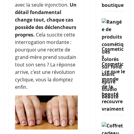
avec la seule injonction.
Un
boutique
détail fondamental
change tout, chaque cas
possède des déclencheurs
propres.
Cela suscite cette
interrogation mordante :
Cosmetic
pourquoi une recette de
s
grand-mère prend soudain
Cosmetic
tout son sens ? La réponse
: ce que le
arrive, c’est une révolution
monde
cyclique, vous la domptez
de la
enfin.
beauté
recouvre
vraiment