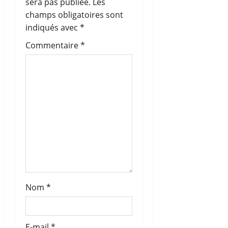
sera pas publiée.
Les
n
champs obligatoires sont
indiqués avec
*
d
Commentaire
*
’
a
r
t
i
c
l
Nom
*
e
E-mail
*