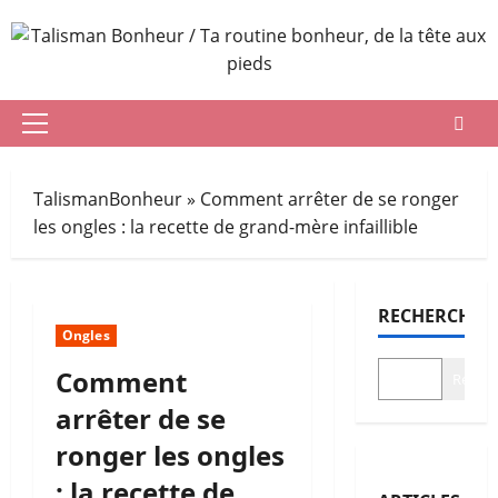
Aller
au
contenu
Menu
principal
TalismanBonheur
»
Comment arrêter de se ronger
les ongles : la recette de grand-mère infaillible
RECHERCHER
Ongles
Comment
Recher
arrêter de se
ronger les ongles
: la recette de