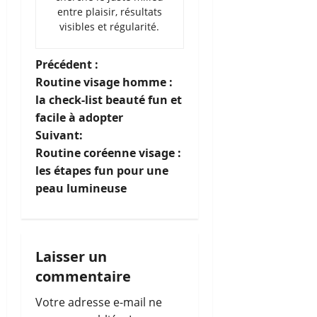
entre plaisir, résultats
visibles et régularité.
N
Précédent :
Routine visage homme :
a
la check-list beauté fun et
facile à adopter
v
Suivant:
i
Routine coréenne visage :
les étapes fun pour une
g
peau lumineuse
a
t
Laisser un
i
commentaire
o
Votre adresse e-mail ne