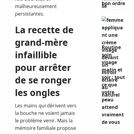
bon ordre
malheureusement
persistantes.
La recette de
grand-mère
Routine
infaillible
soin
visage
pour arrêter
matin et
soir : tout
de se ronger
ce que
les ongles
votre
peau
Les mains qui dérivent vers
attend
la bouche ne voient jamais
vraiment
le problème venir. Mais la
de vous
mémoire familiale propose