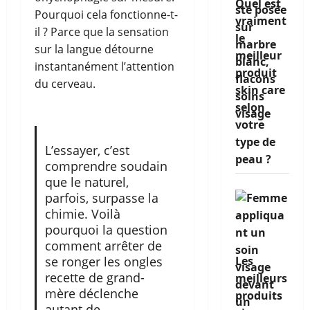
Quel est
Pourquoi cela fonctionne-t-
vraiment
il ? Parce que la sensation
le
sur la langue détourne
meilleur
instantanément l’attention
produit
du cerveau.
skin care
selon
votre
type de
L’essayer, c’est
peau ?
comprendre soudain
que le naturel,
parfois, surpasse la
chimie. Voilà
pourquoi la question
comment arrêter de
Les
se ronger les ongles
recette de grand-
meilleurs
mère déclenche
produits
autant de