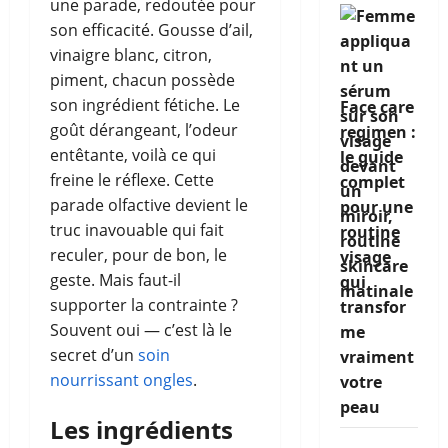
une parade, redoutée pour
son efficacité. Gousse d’ail,
vinaigre blanc, citron,
piment, chacun possède
son ingrédient fétiche. Le
Face care
goût dérangeant, l’odeur
regimen :
entêtante, voilà ce qui
le guide
freine le réflexe. Cette
complet
parade olfactive devient le
pour une
truc inavouable qui fait
routine
reculer, pour de bon, le
visage
geste. Mais faut-il
qui
supporter la contrainte ?
transfor
Souvent oui — c’est là le
me
secret d’un
soin
vraiment
nourrissant ongles
.
votre
peau
Les ingrédients