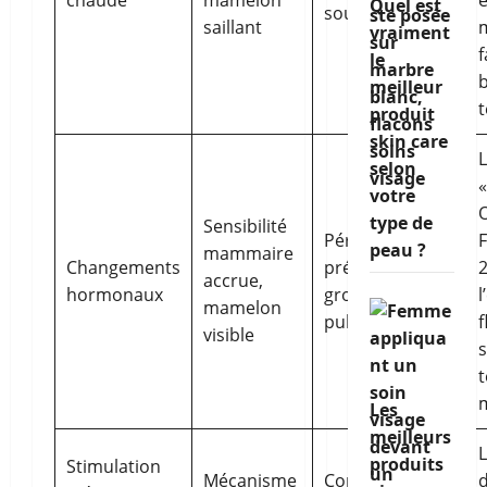
chaude
mamelon
Quel est
souffle d’air
saillant
vraiment
f
le
b
meilleur
produit
skin care
L
selon
votre
type de
Sensibilité
Période
F
peau ?
mammaire
Changements
prémenstruelle,
2
accrue,
hormonaux
grossesse,
l
mamelon
puberté
f
visible
s
Les
meilleurs
L
produits
Stimulation
Mécanisme
Contact textile,
d