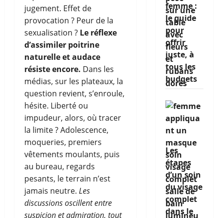
femme :
jugement. Effet de
le guide
provocation ? Peur de la
pour
sexualisation ?
Le réflexe
offrir
d’assimiler poitrine
juste, à
naturelle et audace
tous les
résiste encore.
Dans les
budgets
médias, sur les plateaux, la
question revient, s’enroule,
hésite. Liberté ou
impudeur, alors, où tracer
la limite ? Adolescence,
moqueries, premiers
Les
vêtements moulants, puis
étapes
au bureau, regards
d’un soin
pesants, le terrain n’est
du visage
jamais neutre.
Les
complet
discussions oscillent entre
dans le
suspicion et admiration, tout