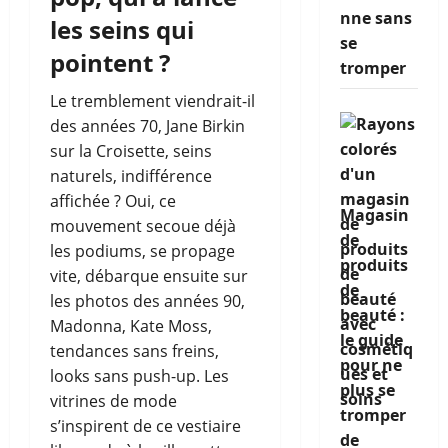
nne sans
les seins qui
se
pointent ?
tromper
Le tremblement viendrait-il
des années 70, Jane Birkin
sur la Croisette, seins
naturels, indifférence
affichée ? Oui, ce
Magasin
mouvement secoue déjà
de
les podiums, se propage
produits
vite, débarque ensuite sur
de
les photos des années 90,
beauté :
Madonna, Kate Moss,
le guide
tendances sans freins,
pour ne
looks sans push-up. Les
plus se
vitrines de mode
tromper
s’inspirent de ce vestiaire
de