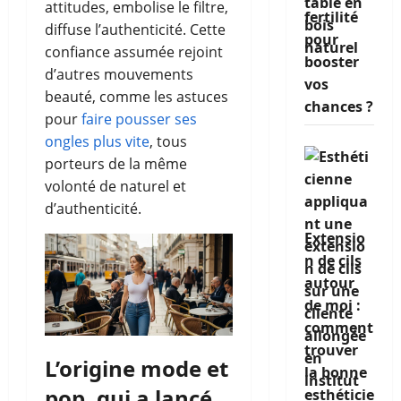
attitudes, embolise le filtre,
fertilité
diffuse l’authenticité. Cette
pour
confiance assumée rejoint
booster
d’autres mouvements
vos
beauté, comme les astuces
chances ?
pour
faire pousser ses
ongles plus vite
, tous
porteurs de la même
volonté de naturel et
d’authenticité.
Extensio
n de cils
autour
de moi :
comment
trouver
L’origine mode et
la bonne
pop, qui a lancé
esthéticie