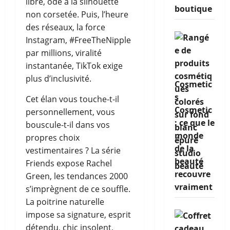
libre, ode à la silhouette
boutique
non corsetée. Puis, l’heure
des réseaux, la force
Instagram, #FreeTheNipple
par millions, viralité
instantanée, TikTok exige
plus d’inclusivité.
Cosmetic
s
Cet élan vous touche-t-il
Cosmetic
personnellement, vous
: ce que le
bouscule-t-il dans vos
monde
propres choix
de la
vestimentaires ? La série
beauté
Friends expose Rachel
recouvre
Green, les tendances 2000
vraiment
s’imprègnent de ce souffle.
La poitrine naturelle
impose sa signature, esprit
détendu, chic insolent,