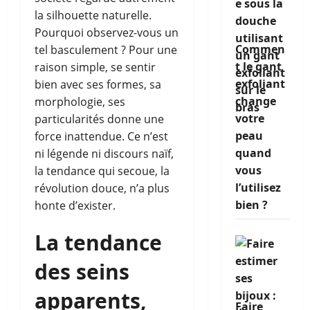
la silhouette naturelle.
Pourquoi observez-vous un
Commen
tel basculement ? Pour une
t le gant
raison simple, se sentir
exfoliant
bien avec ses formes, sa
change
morphologie, ses
votre
particularités donne une
peau
force inattendue. Ce n’est
quand
ni légende ni discours naïf,
vous
la tendance qui secoue, la
l’utilisez
révolution douce, n’a plus
bien ?
honte d’exister.
La tendance
des seins
apparents,
Faire