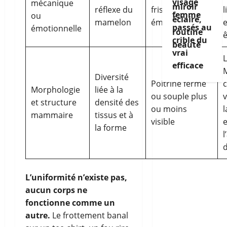
visage
mécanique
réflexe du
frissons
l
femme
ou
mamelon
émotionnels
e
passés au
émotionnelle
ê
crible du
vrai
efficace
Diversité
Poitrine ferme
c
Morphologie
liée à la
ou souple plus
v
et structure
densité des
ou moins
l
mammaire
tissus et à
visible
e
la forme
l
d
L’uniformité n’existe pas,
aucun corps ne
fonctionne comme un
autre.
Le frottement banal