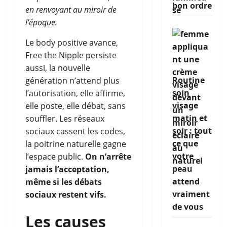
bon ordre
en renvoyant au miroir de
l’époque.
Le body positive avance,
Free the Nipple persiste
aussi, la nouvelle
Routine
génération n’attend plus
soin
l’autorisation, elle affirme,
visage
elle poste, elle débat, sans
matin et
souffler. Les réseaux
soir : tout
sociaux cassent les codes,
ce que
la poitrine naturelle gagne
votre
l’espace public.
On n’arrête
peau
jamais l’acceptation,
attend
même si les débats
vraiment
sociaux restent vifs.
de vous
Les causes