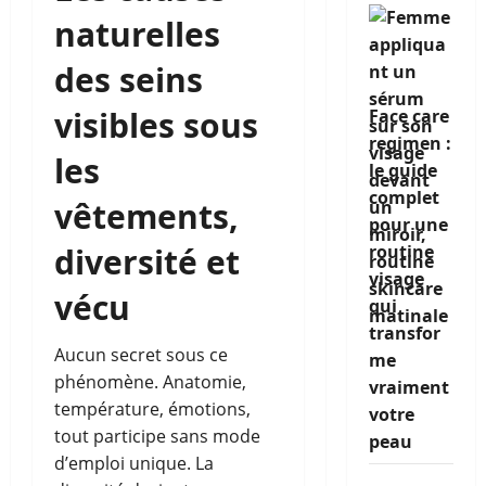
naturelles
des seins
visibles sous
Face care
regimen :
les
le guide
complet
vêtements,
pour une
routine
diversité et
visage
vécu
qui
transfor
Aucun secret sous ce
me
phénomène. Anatomie,
vraiment
température, émotions,
votre
tout participe sans mode
peau
d’emploi unique. La