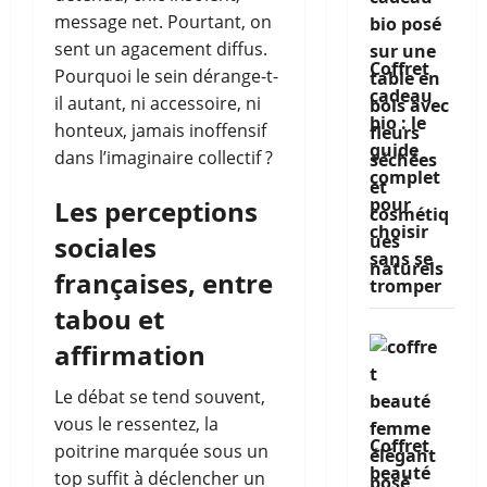
message net. Pourtant, on
sent un agacement diffus.
Coffret
Pourquoi le sein dérange-t-
cadeau
il autant, ni accessoire, ni
bio : le
honteux, jamais inoffensif
guide
dans l’imaginaire collectif ?
complet
pour
Les perceptions
choisir
sociales
sans se
françaises, entre
tromper
tabou et
affirmation
Le débat se tend souvent,
vous le ressentez, la
Coffret
poitrine marquée sous un
beauté
top suffit à déclencher un