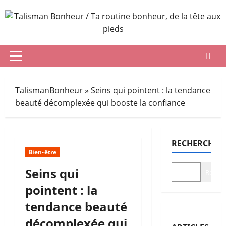
Aller
au
contenu
Menu
principal
TalismanBonheur
»
Seins qui pointent : la tendance
beauté décomplexée qui booste la confiance
RECHERCHER
Bien-être
Seins qui
Recher
pointent : la
tendance beauté
décomplexée qui