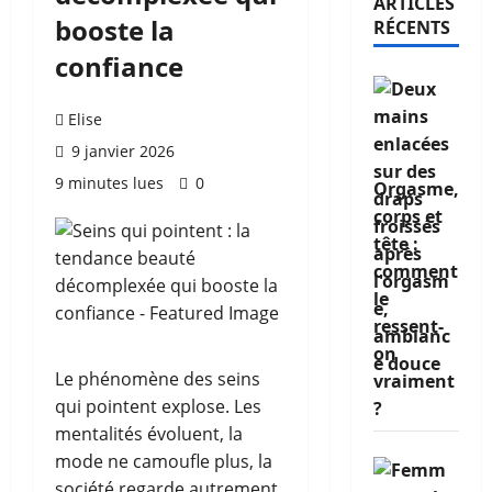
ARTICLES
booste la
RÉCENTS
confiance
Elise
9 janvier 2026
9 minutes lues
0
Orgasme,
corps et
tête :
comment
le
ressent-
on
Le phénomène des seins
vraiment
qui pointent explose. Les
?
mentalités évoluent, la
mode ne camoufle plus, la
société regarde autrement