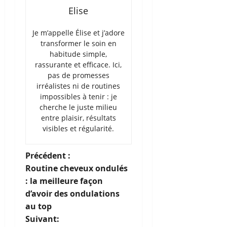
Elise
Je m’appelle Élise et j’adore
transformer le soin en
habitude simple,
rassurante et efficace. Ici,
pas de promesses
irréalistes ni de routines
impossibles à tenir : je
cherche le juste milieu
entre plaisir, résultats
visibles et régularité.
N
Précédent :
Routine cheveux ondulés
a
: la meilleure façon
d’avoir des ondulations
v
au top
i
Suivant: