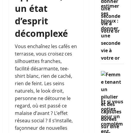
un état
estimer
ses
d’esprit
bijoux :
donner
décomplexé
une
seconde
Vous enchaînez les cafés en
vie à
terrasse, vous croisez ces
votre or
silhouettes franches,
facilité désarmante, tee-
shirt blanc, rien de caché,
rien de feint. Les seins
naturels, le look droit,
personne ne détourne le
Et si vous
regard, où est passé ce
optiez
malaise d’avant ? L’effet
pour un
réseau social ? Il s’installe,
complém
façonneur de nouvelles
ent