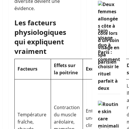
diversité devient une
évidence.
Les facteurs
Soin
physiologiques
visage
qui expliquent
duo à
vraiment
Paris :
comment
Effets sur
D
choisir le
Facteurs
Exemples
la poitrine
s
rituel
parfait à
L
deux
a
Contraction
r
Entrée dans
Température
du muscle
d
une pièce
fraîche,
aréolaire,
climatisée,