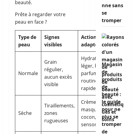
nne sans
se
Prête à regarder votre
tromper
peau en face ?
Type de
Signes
Actions fun
peau
visibles
adaptées
Hydratant
Grain
Magasin
léger, brume
régulier,
de
Normale
parfumée,
aucun excès
produits
routine
visible
de
rapide
beauté :
le guide
Crème riche,
Tiraillements,
pour ne
masque
Sèche
zones
plus se
cocon, huile
rugueuses
tromper
sensorielle
de