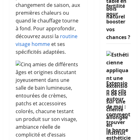
changement de saison, aux
fertilité
premières chaleurs ou
pour
quand le chauffage tourne
booster
à fond. Pour approfondir,
vos
découvrez aussi la
routine
chances ?
visage homme
et ses
spécificités adaptées.
Extensio
n de cils
autour
de moi :
comment
trouver
la bonne
esthéticie