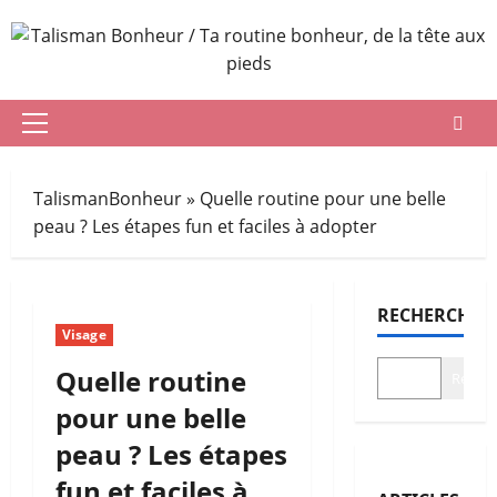
Aller
au
contenu
Menu
principal
TalismanBonheur
»
Quelle routine pour une belle
peau ? Les étapes fun et faciles à adopter
RECHERCHER
Visage
Quelle routine
Recher
pour une belle
peau ? Les étapes
fun et faciles à