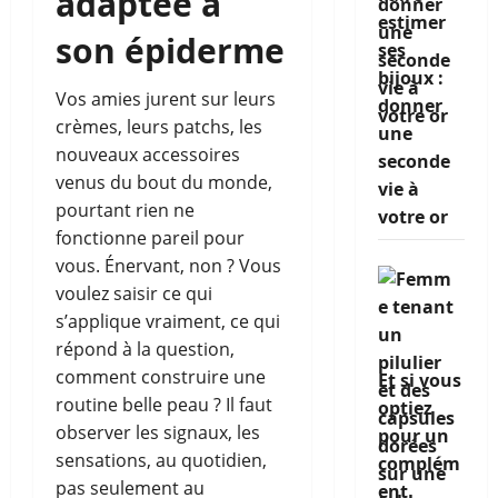
adaptée à
estimer
son épiderme
ses
bijoux :
Vos amies jurent sur leurs
donner
crèmes, leurs patchs, les
une
nouveaux accessoires
seconde
venus du bout du monde,
vie à
pourtant rien ne
votre or
fonctionne pareil pour
vous. Énervant, non ? Vous
voulez saisir ce qui
s’applique vraiment, ce qui
répond à la question,
comment construire une
Et si vous
routine belle peau ? Il faut
optiez
observer les signaux, les
pour un
sensations, au quotidien,
complém
pas seulement au
ent