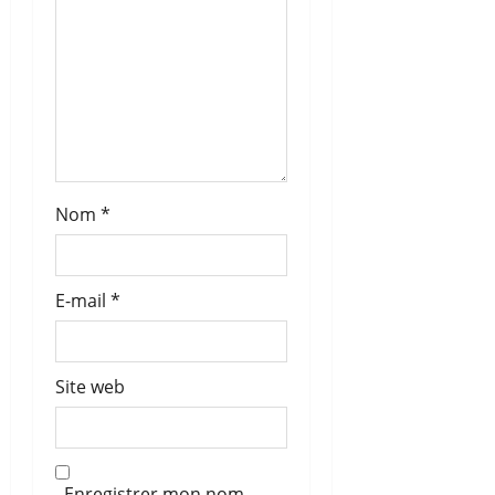
t
i
c
l
e
Nom
*
E-mail
*
Site web
Enregistrer mon nom,