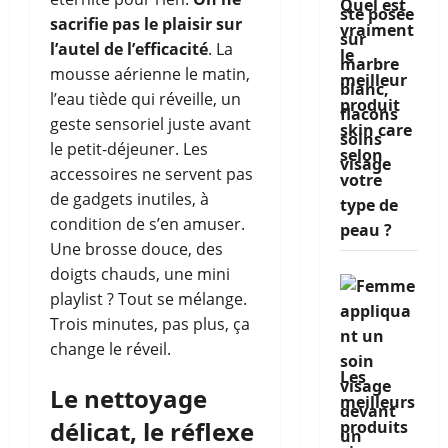
Quel est
sacrifie pas le plaisir sur
vraiment
l’autel de l’efficacité
. La
le
mousse aérienne le matin,
meilleur
l’eau tiède qui réveille, un
produit
geste sensoriel juste avant
skin care
le petit-déjeuner. Les
selon
accessoires ne servent pas
votre
de gadgets inutiles, à
type de
condition de s’en amuser.
peau ?
Une brosse douce, des
doigts chauds, une mini
playlist ? Tout se mélange.
Trois minutes, pas plus, ça
change le réveil.
Les
Le nettoyage
meilleurs
délicat, le réflexe
produits