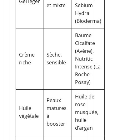
Gel léger
et mixte
Sebium
Hydra
(Bioderma)
Baume
Cicalfate
(Avène),
Crème
Sèche,
Nutritic
riche
sensible
Intense (La
Roche-
Posay)
Huile de
Peaux
rose
Huile
matures
musquée,
végétale
à
huile
booster
d’argan