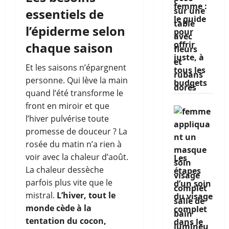
femme :
essentiels de
le guide
l’épiderme selon
pour
offrir
chaque saison
juste, à
Et les saisons n’épargnent
tous les
personne. Qui lève la main
budgets
quand l’été transforme le
front en miroir et que
l’hiver pulvérise toute
promesse de douceur ? La
rosée du matin n’a rien à
voir avec la chaleur d’août.
Les
La chaleur dessèche
étapes
parfois plus vite que le
d’un soin
mistral.
L’hiver, tout le
du visage
monde cède à la
complet
tentation du cocon,
dans le