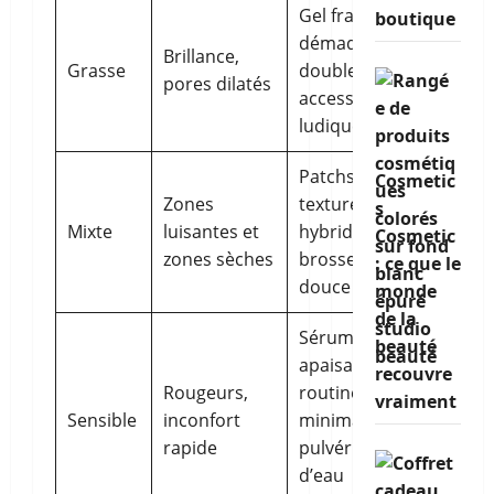
Gel frais,
boutique
démaquillage
Brillance,
Grasse
double,
pores dilatés
accessoires
ludiques
Patchs ciblés,
Cosmetic
Zones
textures
s
Mixte
luisantes et
hybrides,
Cosmetic
zones sèches
brosse
: ce que le
douce
monde
de la
Sérum
beauté
apaisant,
recouvre
Rougeurs,
routine
vraiment
Sensible
inconfort
minimaliste,
rapide
pulvérisation
d’eau