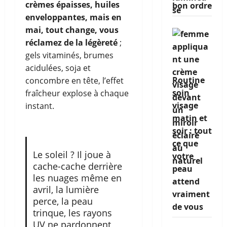
crèmes épaisses, huiles
bon ordre
enveloppantes, mais en
mai, tout change, vous
réclamez de la légèreté
;
gels vitaminés, brumes
acidulées, soja et
Routine
concombre en tête, l’effet
soin
fraîcheur explose à chaque
visage
instant.
matin et
soir : tout
ce que
Le soleil ? Il joue à
votre
cache-cache derrière
peau
les nuages même en
attend
avril, la lumière
vraiment
perce, la peau
de vous
trinque, les rayons
UV ne pardonnent