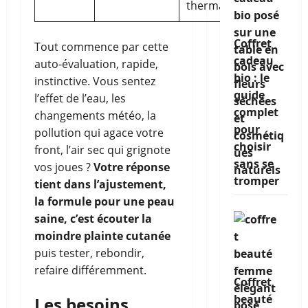
thermale
Coffret
Tout commence par cette
cadeau
auto-évaluation, rapide,
bio : le
instinctive. Vous sentez
guide
l’effet de l’eau, les
complet
changements météo, la
pour
pollution qui agace votre
choisir
front, l’air sec qui grignote
sans se
vos joues ?
Votre réponse
tromper
tient dans l’ajustement,
la formule pour une peau
saine, c’est écouter la
moindre plainte cutanée
puis tester, rebondir,
refaire différemment.
Coffret
beauté
Les besoins