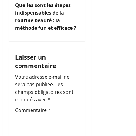
i
Quelles sont les étapes
g
indispensables de la
routine beauté : la
a
méthode fun et efficace ?
t
i
Laisser un
o
commentaire
n
Votre adresse e-mail ne
sera pas publiée.
Les
d
champs obligatoires sont
’
indiqués avec
*
Commentaire
*
a
r