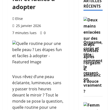
ARTICLES
adopter
RÉCENTS
Elise
25 janvier 2026
7 minutes lues
0
Orgasme,
corps et
tête :
comment
le
ressent-
Vous rêvez d’une peau
on
éclatante, lumineuse, sans
vraiment
y passer trois heures
?
devant le miroir ? Tout le
monde se pose la question,
quelle routine pour une