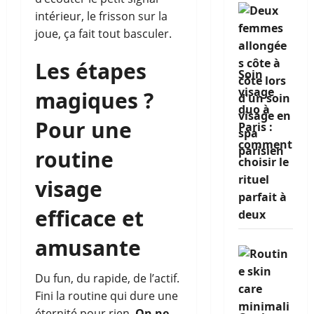
intérieur, le frisson sur la
joue, ça fait tout basculer.
Les étapes
Soin
visage
magiques ?
duo à
Pour une
Paris :
comment
routine
choisir le
rituel
visage
parfait à
efficace et
deux
amusante
Du fun, du rapide, de l’actif.
Fini la routine qui dure une
éternité pour rien.
On ne