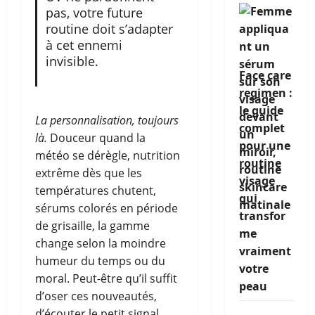
pas, votre future
routine doit s’adapter
à cet ennemi
invisible.
Face care
regimen :
le guide
La personnalisation, toujours
complet
là.
Douceur quand la
pour une
météo se dérègle, nutrition
routine
extrême dès que les
visage
températures chutent,
qui
sérums colorés en période
transfor
de grisaille, la gamme
me
change selon la moindre
vraiment
humeur du temps ou du
votre
moral. Peut-être qu’il suffit
peau
d’oser ces nouveautés,
d’écouter le petit signal