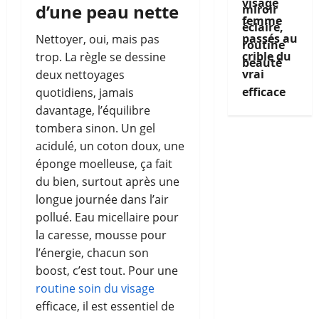
visage
d’une peau nette
femme
passés au
Nettoyer, oui, mais pas
crible du
trop. La règle se dessine
vrai
deux nettoyages
efficace
quotidiens, jamais
davantage, l’équilibre
tombera sinon. Un gel
acidulé, un coton doux, une
éponge moelleuse, ça fait
du bien, surtout après une
longue journée dans l’air
pollué. Eau micellaire pour
la caresse, mousse pour
l’énergie, chacun son
boost, c’est tout. Pour une
routine soin du visage
efficace, il est essentiel de