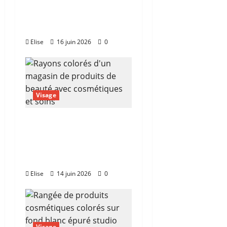
comment trouver la
bonne esthéticienne
sans se tromper
Elise
16 juin 2026
0
Visage
Magasin de produits
de beauté : le guide
pour ne plus se
tromper de boutique
Elise
14 juin 2026
0
Visage