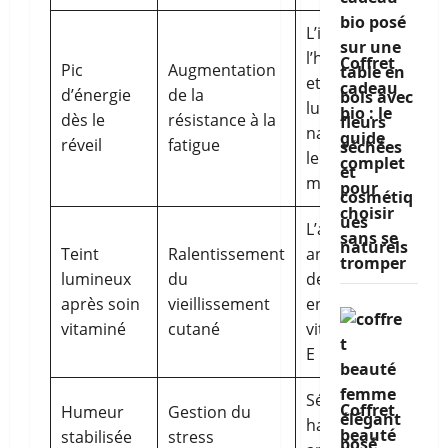
L’influence de
l’hydratation
Coffret
Pic
Augmentation
et de la
cadeau
d’énergie
de la
lumière
bio : le
dès le
résistance à la
naturelle sur
guide
réveil
fatigue
le
complet
métabolisme
pour
choisir
L’action
sans se
Teint
Ralentissement
antioxydante
tromper
lumineux
du
des produits
après soin
vieillissement
enrichis en
vitaminé
cutané
vitamines C et
E
Sérotonine en
Coffret
Humeur
Gestion du
hausse et
beauté
stabilisée
stress