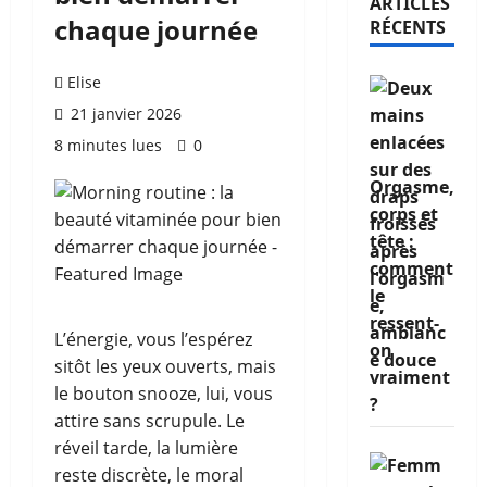
ARTICLES
chaque journée
RÉCENTS
Elise
21 janvier 2026
8 minutes lues
0
Orgasme,
corps et
tête :
comment
le
ressent-
L’énergie, vous l’espérez
on
sitôt les yeux ouverts, mais
vraiment
le bouton snooze, lui, vous
?
attire sans scrupule. Le
réveil tarde, la lumière
reste discrète, le moral