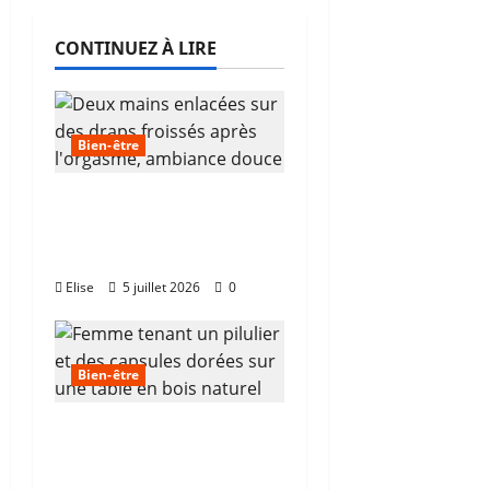
CONTINUEZ À LIRE
Bien-être
Orgasme, corps et tête
: comment le ressent-
on vraiment ?
Elise
5 juillet 2026
0
Bien-être
Et si vous optiez pour
un complément
fertilité pour booster