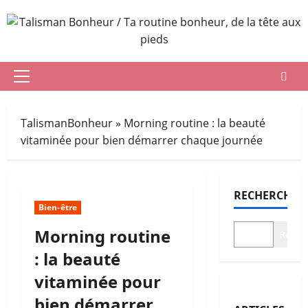
Aller
au
contenu
Menu
principal
TalismanBonheur
»
Morning routine : la beauté
vitaminée pour bien démarrer chaque journée
RECHERCHER
Bien-être
Morning routine
Recher
: la beauté
vitaminée pour
bien démarrer