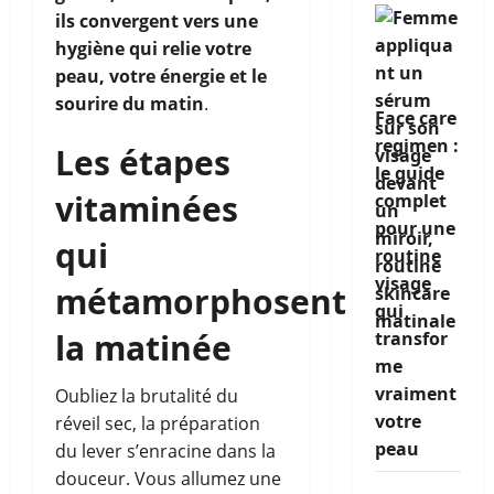
ils convergent vers une
hygiène qui relie votre
peau, votre énergie et le
sourire du matin
.
Face care
regimen :
Les étapes
le guide
vitaminées
complet
pour une
qui
routine
visage
métamorphosent
qui
la matinée
transfor
me
vraiment
Oubliez la brutalité du
votre
réveil sec, la préparation
peau
du lever s’enracine dans la
douceur. Vous allumez une