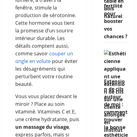
lumière, à travers la
fertilité
fenêtre, stimule la
pour
production de sérotonine.
booster
Cette hormone vous tient
vos
la promesse d’un sourire
chances ?
intérieur durable. Les
détails comptent aussi,
comme savoir
couper un
ongle en volute
pour éviter
les désagréments qui
perturbent votre routine
Extensio
beauté.
n de cils
Vous vous placez devant le
autour
miroir ? Place au soin
de moi :
vitaminé. Vitamines C et E,
comment
une crème hydratante, puis
trouver
un massage du visage
,
la bonne
express parfois, mais si
esthéticie