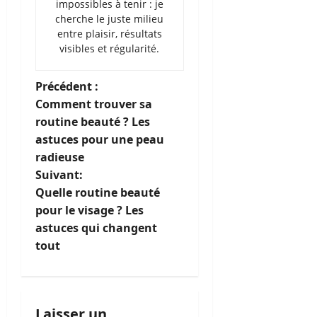
impossibles à tenir : je
cherche le juste milieu
entre plaisir, résultats
visibles et régularité.
N
Précédent :
Comment trouver sa
a
routine beauté ? Les
astuces pour une peau
v
radieuse
i
Suivant:
Quelle routine beauté
g
pour le visage ? Les
astuces qui changent
a
tout
t
i
Laisser un