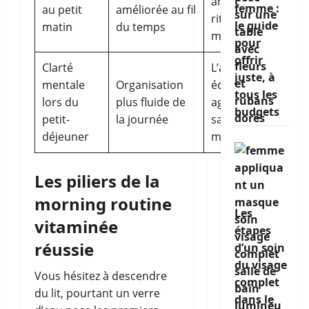
ancrage des
femme :
au petit
améliorée au fil
rituels
le guide
matin
du temps
matinaux
pour
offrir
Clarté
L’alimentation
juste, à
mentale
Organisation
équilibrée
tous les
lors du
plus fluide de
agit sur la
budgets
petit-
la journée
satiété et la
déjeuner
mémoire
Les piliers de la
morning routine
Les
vitaminée
étapes
réussie
d’un soin
du visage
Vous hésitez à descendre
complet
du lit, pourtant un verre
dans le