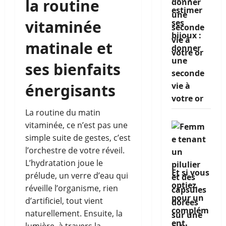
la routine
estimer
vitaminée
ses
bijoux :
matinale et
donner
une
ses bienfaits
seconde
énergisants
vie à
votre or
La routine du matin
vitaminée, ce n’est pas une
simple suite de gestes, c’est
l’orchestre de votre réveil.
L’hydratation joue le
Et si vous
prélude, un verre d’eau qui
optiez
réveille l’organisme, rien
pour un
d’artificiel, tout vient
complém
naturellement. Ensuite, la
ent