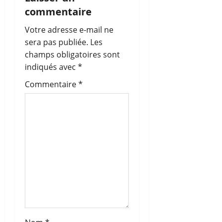
o
commentaire
n
Votre adresse e-mail ne
sera pas publiée.
Les
d
champs obligatoires sont
’
indiqués avec
*
Commentaire
*
a
r
t
i
c
l
e