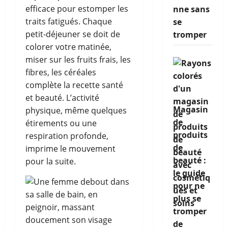
efficace pour estomper les
nne sans
traits fatigués. Chaque
se
petit-déjeuner se doit de
tromper
colorer votre matinée,
miser sur les fruits frais, les
fibres, les céréales
complète la recette santé
et beauté. L’activité
Magasin
physique, même quelques
de
étirements ou une
produits
respiration profonde,
de
imprime le mouvement
beauté :
pour la suite.
le guide
pour ne
plus se
tromper
de