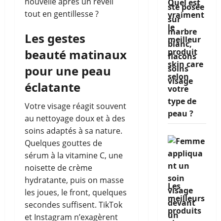
nouvelle après un réveil
Quel est
tout en gentillesse ?
vraiment
le
Les gestes
meilleur
beauté matinaux
produit
skin care
pour une peau
selon
éclatante
votre
type de
Votre visage réagit souvent
peau ?
au nettoyage doux et à des
soins adaptés à sa nature.
Quelques gouttes de
sérum à la vitamine C, une
noisette de crème
hydratante, puis on masse
Les
les joues, le front, quelques
meilleurs
secondes suffisent. TikTok
produits
et Instagram n’exagèrent