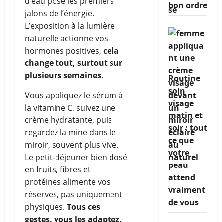
d’eau pose les premiers
bon ordre
jalons de l’énergie.
L’exposition à la lumière
naturelle actionne vos
hormones positives,
cela
change tout, surtout sur
plusieurs semaines
.
Routine
soin
Vous appliquez le sérum à
visage
la vitamine C, suivez une
matin et
crème hydratante, puis
soir : tout
regardez la mine dans le
ce que
miroir, souvent plus vive.
votre
Le petit-déjeuner bien dosé
peau
en fruits, fibres et
attend
protéines alimente vos
vraiment
réserves, pas uniquement
de vous
physiques.
Tous ces
gestes, vous les adaptez,