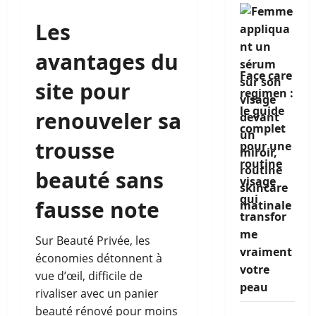
Les
avantages du
Face care
site pour
regimen :
le guide
renouveler sa
complet
trousse
pour une
routine
beauté sans
visage
qui
fausse note
transfor
me
Sur Beauté Privée, les
vraiment
économies détonnent à
votre
vue d’œil, difficile de
peau
rivaliser avec un panier
beauté rénové pour moins