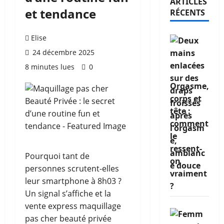
ARTICLES
et tendance
RÉCENTS
Elise
24 décembre 2025
8 minutes lues
0
Orgasme,
corps et
tête :
comment
le
ressent-
Pourquoi tant de
on
personnes scrutent-elles
vraiment
leur smartphone à 8h03 ?
?
Un signal s’affiche et la
vente express maquillage
pas cher beauté privée