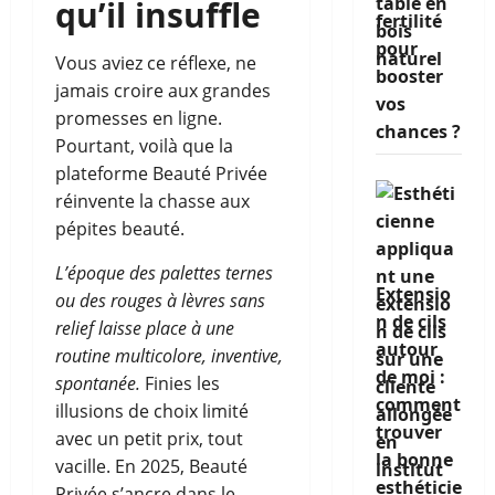
qu’il insuffle
fertilité
pour
Vous aviez ce réflexe, ne
booster
jamais croire aux grandes
vos
promesses en ligne.
chances ?
Pourtant, voilà que la
plateforme Beauté Privée
réinvente la chasse aux
pépites beauté.
L’époque des palettes ternes
Extensio
ou des rouges à lèvres sans
n de cils
relief laisse place à une
autour
routine multicolore, inventive,
de moi :
spontanée.
Finies les
comment
illusions de choix limité
trouver
avec un petit prix, tout
la bonne
vacille. En 2025, Beauté
esthéticie
Privée s’ancre dans le