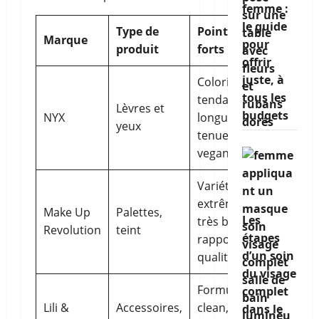
femme :
le guide
Type de
Points
Marque
pour
produit
forts
offrir
juste, à
Coloris
tous les
tendance,
Lèvres et
budgets
NYX
longue
yeux
tenue,
vegan
Variété
extrême,
Make Up
Palettes,
Les
très bon
Revolution
teint
étapes
rapport
d’un soin
qualité/prix
du visage
Formules
complet
Lili &
Accessoires,
clean,
dans le