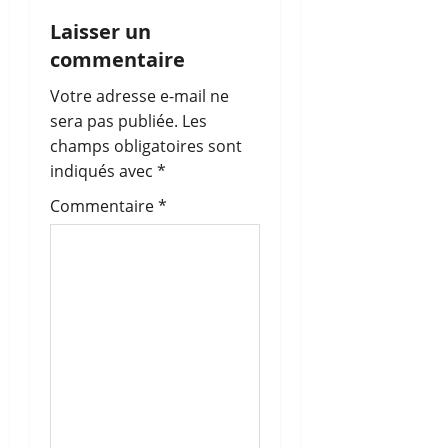
i
Laisser un
commentaire
o
Votre adresse e-mail ne
n
sera pas publiée.
Les
champs obligatoires sont
d
indiqués avec
*
’
Commentaire
*
a
r
t
i
c