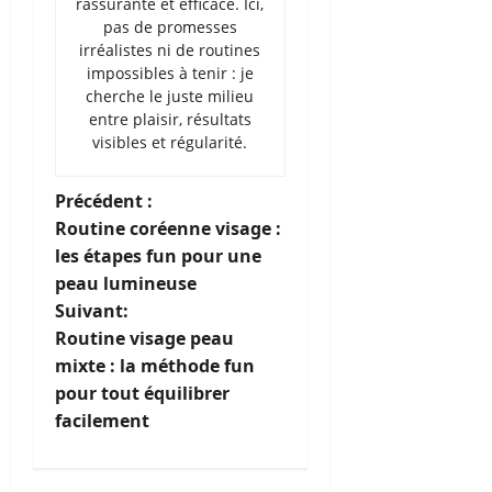
rassurante et efficace. Ici,
pas de promesses
irréalistes ni de routines
impossibles à tenir : je
cherche le juste milieu
entre plaisir, résultats
visibles et régularité.
N
Précédent :
Routine coréenne visage :
a
les étapes fun pour une
peau lumineuse
v
Suivant:
i
Routine visage peau
mixte : la méthode fun
g
pour tout équilibrer
facilement
a
t