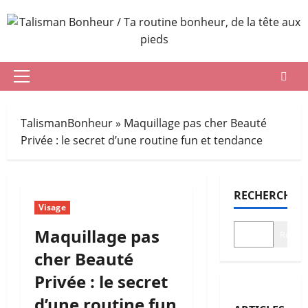
Aller
au
contenu
Menu
principal
TalismanBonheur
»
Maquillage pas cher Beauté
Privée : le secret d’une routine fun et tendance
RECHERCHER
Visage
Maquillage pas
Recher
cher Beauté
Privée : le secret
d’une routine fun