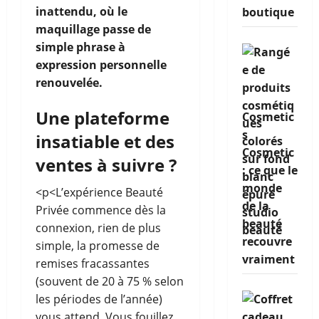
inattendu, où le
boutique
maquillage passe de
simple phrase à
expression personnelle
renouvelée.
Une plateforme
Cosmetic
s
insatiable et des
Cosmetic
ventes à suivre ?
: ce que le
monde
<p<L’expérience Beauté
de la
Privée commence dès la
beauté
connexion, rien de plus
recouvre
simple, la promesse de
vraiment
remises fracassantes
(souvent de 20 à 75 % selon
les périodes de l’année)
vous attend. Vous fouillez