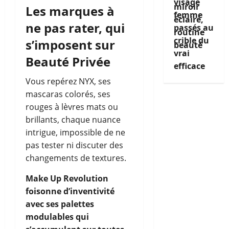
visage
Les marques à
femme
ne pas rater, qui
passés au
crible du
s’imposent sur
vrai
Beauté Privée
efficace
Vous repérez NYX, ses
mascaras colorés, ses
rouges à lèvres mats ou
brillants, chaque nuance
intrigue, impossible de ne
pas tester ni discuter des
changements de textures.
Make Up Revolution
foisonne d’inventivité
avec ses palettes
modulables qui