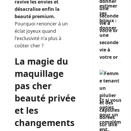
ravive les envies et
estimer
désacralise enfin la
ses
beauté premium.
bijoux :
Pourquoi renoncer à un
donner
éclat joyeux quand
une
l’exclusivité n’a plus à
seconde
coûter cher ?
vie à
votre or
La magie du
maquillage
pas cher
beauté privée
Et si vous
optiez
et les
pour un
changements
complém
ent