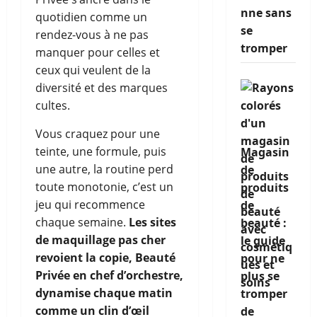
nne sans
quotidien comme un
se
rendez-vous à ne pas
tromper
manquer pour celles et
ceux qui veulent de la
diversité et des marques
cultes.
Vous craquez pour une
teinte, une formule, puis
Magasin
une autre, la routine perd
de
toute monotonie, c’est un
produits
jeu qui recommence
de
chaque semaine.
Les sites
beauté :
de maquillage pas cher
le guide
revoient la copie, Beauté
pour ne
Privée en chef d’orchestre,
plus se
dynamise chaque matin
tromper
comme un clin d’œil
de