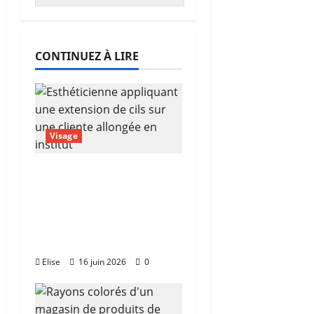
CONTINUEZ À LIRE
Visage
Extension de cils
autour de moi :
comment trouver la
bonne esthéticienne
sans se tromper
Elise
16 juin 2026
0