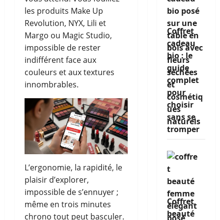
les produits Make Up
Revolution, NYX, Lili et
Coffret
Margo ou Magic Studio,
cadeau
impossible de rester
bio : le
indifférent face aux
guide
couleurs et aux textures
complet
innombrables.
pour
choisir
sans se
tromper
L’ergonomie, la rapidité, le
plaisir d’explorer,
impossible de s’ennuyer ;
Coffret
même en trois minutes
beauté
chrono tout peut basculer.