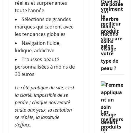
Quel est
réelles et surprenantes
vraiment
toute l’année
le
Sélections de grandes
meilleur
marques qui cadrent avec
produit
les tendances globales
skin care
Navigation fluide,
selon
ludique, addictive
votre
Trousses beauté
type de
personnalisées à moins de
peau ?
30 euros
Le côté pratique du site, c’est
la clarté, impossible de se
perdre ; chaque nouveauté
saute aux yeux, la tentation
Les
se répète, la lassitude
meilleurs
s’efface.
produits