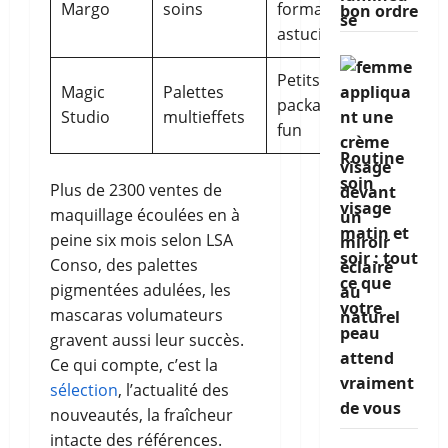
Margo
soins
formats
bon ordre
astucieux
Petits prix,
Magic
Palettes
packaging
Studio
multieffets
fun
Routine
soin
Plus de 2300 ventes de
visage
maquillage écoulées en à
matin et
peine six mois selon LSA
soir : tout
Conso, des palettes
ce que
pigmentées adulées, les
votre
mascaras volumateurs
peau
gravent aussi leur succès.
attend
Ce qui compte, c’est la
vraiment
sélection
, l’actualité des
de vous
nouveautés, la fraîcheur
intacte des références.