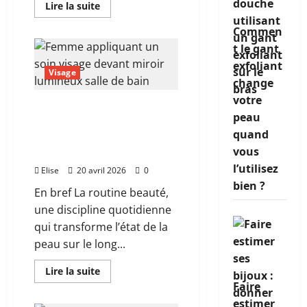
En
Lire la suite
savoir
plus
Commen
sur
Comment
t le gant
atténuer
la
exfoliant
douleur
Visage
des
change
règles
votre
quand
Qu’est-ce qu’une routine
rien
peau
ne
beauté et comment en
semble
quand
construire une qui
fonctionner
vous
fonctionne vraiment ?
l’utilisez
Elise
20 avril 2026
0
bien ?
En bref La routine beauté,
une discipline quotidienne
qui transforme l’état de la
peau sur le long...
En
Lire la suite
savoir
Faire
plus
sur
estimer