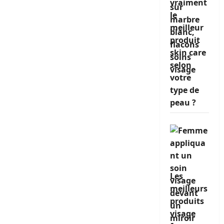
vraiment
le
meilleur
produit
skin care
selon
votre
type de
peau ?
Les
meilleurs
produits
visage