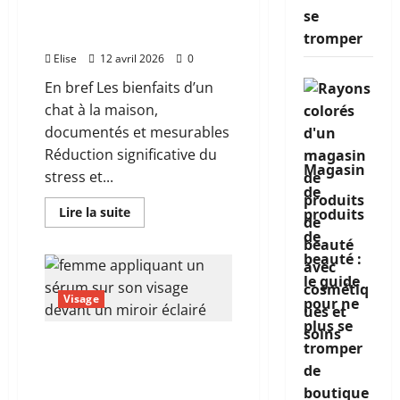
visage
maison ? La réponse
se
qui
vous
scientifique
tromper
ressemble
vraiment
Elise
12 avril 2026
0
En bref Les bienfaits d’un
chat à la maison,
documentés et mesurables
Réduction significative du
Magasin
stress et...
de
En
Lire la suite
produits
savoir
de
plus
sur
beauté :
Quels
sont
le guide
les
bienfaits
Visage
pour ne
d’un
chat
plus se
dans
Routine beauté efficace :
tromper
une
maison
les étapes qui font
de
?
vraiment la différence
La
boutique
réponse