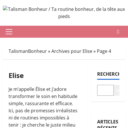
Aller
au
contenu
Menu
principal
TalismanBonheur
»
Archives pour Elise
»
Page 4
Elise
RECHERCHER
Je m’appelle Élise et j’adore
Recher
transformer le soin en habitude
simple, rassurante et efficace.
Ici, pas de promesses irréalistes
ni de routines impossibles à
ARTICLES
tenir : je cherche le juste milieu