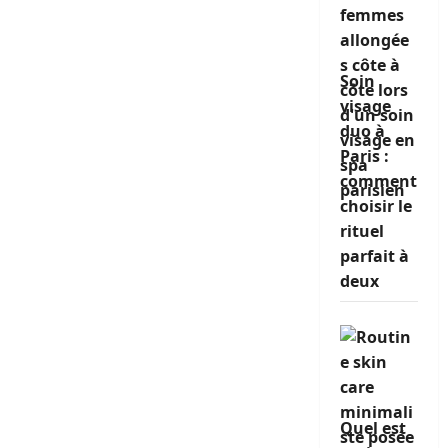
Soin
visage
duo à
Paris :
comment
choisir le
rituel
parfait à
deux
Quel est