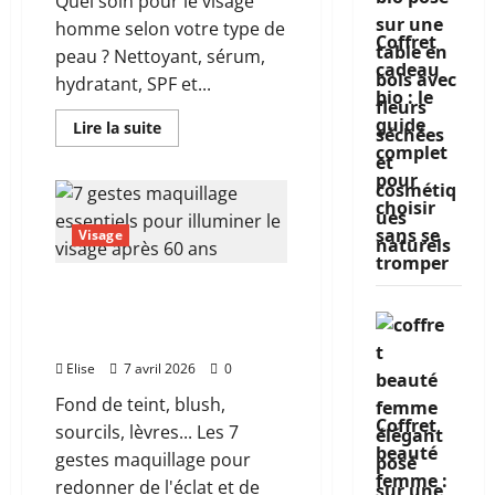
Quel soin pour le visage
homme selon votre type de
Coffret
peau ? Nettoyant, sérum,
cadeau
hydratant, SPF et...
bio : le
guide
En
Lire la suite
savoir
complet
plus
sur
pour
Soin
pour
choisir
le
sans se
visage
Visage
homme,
tromper
la
routine
Maquillage après 60 ans,
complète
par
les gestes qui redonnent
type
de l’éclat sans alourdir
de
peau
Elise
7 avril 2026
0
Fond de teint, blush,
Coffret
sourcils, lèvres... Les 7
beauté
gestes maquillage pour
femme :
redonner de l'éclat et de