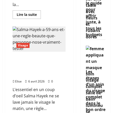
le guide
la...
pour
En
Lire la suite
offrir
savoir
plus
juste, à
sur
tous les
Maquillage
après
budgets
60
ans,
les
Visage
gestes
qui
redonnent
de
Salma Hayek a 59 ans et
l’éclat
une règle beauté que
sans
alourdir
personne n’ose vraiment
Les
tester
étapes
Elise
6 avril 2026
0
d’un soin
L’essentiel en un coup
du visage
d’oeil Salma Hayek ne se
complet
lave jamais le visage le
dans le
matin, une règle...
bon ordre