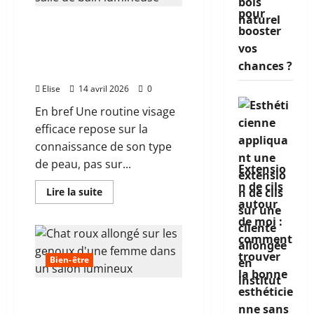
:
pour
le
Quelle routine pour ma
protocole
booster
concret
peau : construire un soin
qui
vos
visage qui vous ressemble
transforme
chances ?
vraiment
vraiment
votre
visage
Elise
14 avril 2026
0
En bref Une routine visage
efficace repose sur la
connaissance de son type
de peau, pas sur...
Extensio
n de cils
En
Lire la suite
savoir
autour
plus
sur
de moi :
Quelle
comment
routine
pour
trouver
ma
Bien-être
peau
la bonne
:
construire
esthéticie
Quels sont les bienfaits
un
nne sans
soin
d’un chat dans une