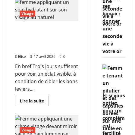
Qu’est-
ce
ses
qu’une
bijoux :
routine
Visage
beauté
donner
et
comment
une
Belle peau en 3 jours : le
en
construire
protocole concret qui
seconde
une
transforme vraiment
qui
vie à
fonctionne
votre visage
votre or
vraiment
?
Elise
17 avril 2026
0
En bref Trois jours suffisent
pour voir un éclat visible, à
condition de cibler les bons
leviers....
Et si vous
En
Lire la suite
optiez
savoir
plus
pour un
sur
Belle
complém
peau
ent
en
3
Visage
fertilité
jours