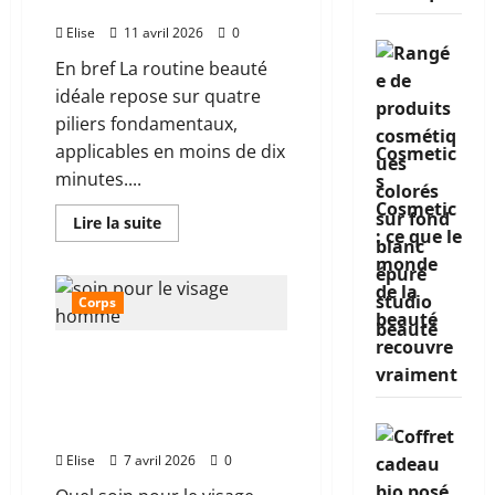
pour votre peau
scientifique
Elise
11 avril 2026
0
En bref La routine beauté
idéale repose sur quatre
piliers fondamentaux,
applicables en moins de dix
Cosmetic
minutes....
s
Cosmetic
En
Lire la suite
: ce que le
savoir
plus
monde
sur
Routine
de la
beauté
Corps
efficace
beauté
:
les
recouvre
Soin pour le visage
étapes
vraiment
qui
homme, la routine
font
complète par type de
vraiment
la
peau
différence
pour
Elise
7 avril 2026
0
votre
peau