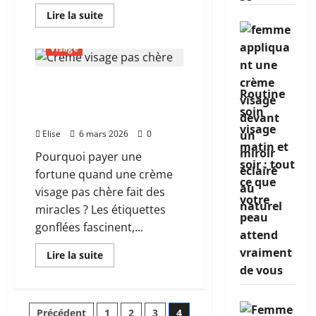
En
Lire la suite
savoir
plus
sur
Visage
Salma
Hayek
a
Crème visage pas chère :
59
Routine
ans
la solution économique
et
soin
une
pour une peau éclatante
règle
visage
beauté
Elise
6 mars 2026
0
que
matin et
personne
Pourquoi payer une
n’ose
soir : tout
vraiment
fortune quand une crème
ce que
tester
visage pas chère fait des
votre
miracles ? Les étiquettes
peau
gonflées fascinent,...
attend
vraiment
En
Lire la suite
savoir
de vous
plus
sur
Crème
visage
Précédent
1
2
3
4
pas