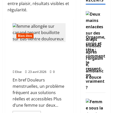
RÉCENTS
entre plaisir, résultats visibles et
régularité.
Bien-être
Orgasme,
corps et
Comment atténuer la
tête :
douleur des règles quand
comment
rien ne semble
le
fonctionner
ressent-
Elise
23 avril 2026
0
on
En bref Douleurs
vraiment
menstruelles, un problème
?
fréquent aux solutions
réelles et accessibles Plus
d’une femme sur deux...