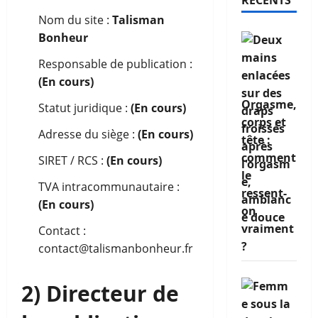
RÉCENTS
Nom du site :
Talisman
Bonheur
Responsable de publication :
(En cours)
Orgasme,
Statut juridique :
(En cours)
corps et
Adresse du siège :
(En cours)
tête :
comment
SIRET / RCS :
(En cours)
le
TVA intracommunautaire :
ressent-
(En cours)
on
vraiment
Contact :
?
contact@talismanbonheur.fr
2) Directeur de