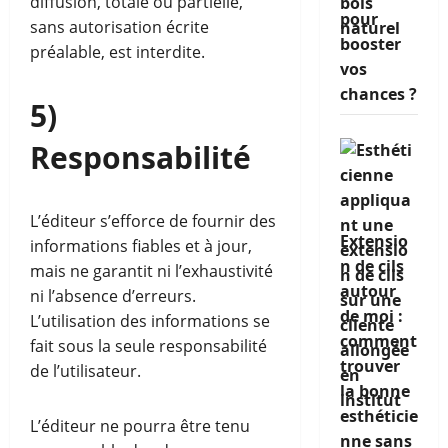
diffusion, totale ou partielle,
pour
sans autorisation écrite
booster
préalable, est interdite.
vos
chances ?
5)
Responsabilité
L’éditeur s’efforce de fournir des
Extensio
informations fiables et à jour,
n de cils
mais ne garantit ni l’exhaustivité
autour
ni l’absence d’erreurs.
de moi :
L’utilisation des informations se
comment
fait sous la seule responsabilité
trouver
de l’utilisateur.
la bonne
esthéticie
L’éditeur ne pourra être tenu
nne sans