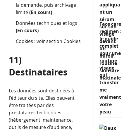
la demande, puis archivage
limité
(En cours)
Données techniques et logs :
Face care
(En cours)
regimen :
le guide
Cookies : voir section Cookies
complet
pour une
11)
routine
visage
Destinataires
qui
transfor
me
Les données sont destinées à
vraiment
l’éditeur du site. Elles peuvent
votre
être traitées par des
peau
prestataires techniques
(hébergement, maintenance,
outils de mesure d’audience,