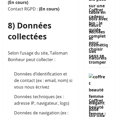
(En cours)
Contact RGPD :
(En cours)
Coffret
cadeau
8) Données
bio : le
guide
collectées
complet
pour
choisir
Selon l’usage du site, Talisman
sans se
Bonheur peut collecter :
tromper
Données d’identification et
de contact (ex : email, nom) si
vous nous écrivez
Données techniques (ex :
Coffret
adresse IP, navigateur, logs)
beauté
Données de navigation (ex :
femme :