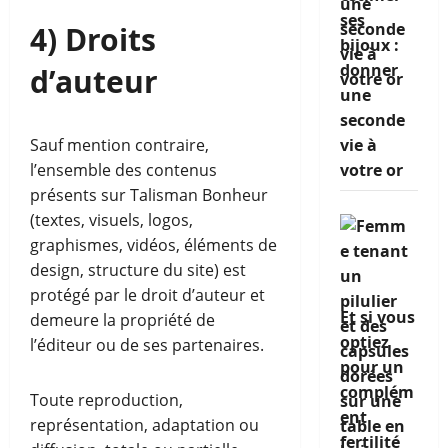
ses
4) Droits
bijoux :
donner
d’auteur
une
seconde
Sauf mention contraire,
vie à
l’ensemble des contenus
votre or
présents sur Talisman Bonheur
(textes, visuels, logos,
graphismes, vidéos, éléments de
design, structure du site) est
protégé par le droit d’auteur et
Et si vous
demeure la propriété de
optiez
l’éditeur ou de ses partenaires.
pour un
complém
Toute reproduction,
ent
représentation, adaptation ou
fertilité