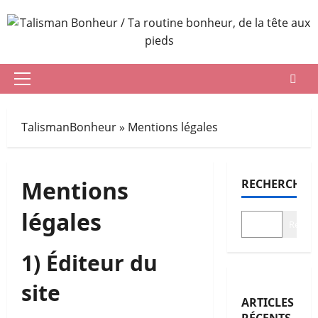
Aller
au
contenu
Menu
principal
TalismanBonheur
»
Mentions légales
Mentions
RECHERCHER
légales
Recher
1) Éditeur du
site
ARTICLES