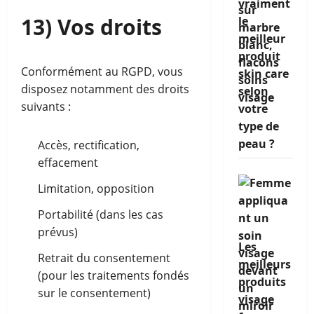
vraiment
13) Vos droits
le
meilleur
produit
Conformément au RGPD, vous
skin care
disposez notamment des droits
selon
suivants :
votre
type de
peau ?
Accès, rectification,
effacement
Limitation, opposition
Portabilité (dans les cas
prévus)
Les
Retrait du consentement
meilleurs
(pour les traitements fondés
produits
sur le consentement)
visage