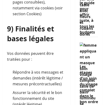
pages consultées),
le guide
notamment via cookies (voir
pour
section Cookies)
offrir
juste, à
tous les
9) Finalités et
budgets
bases légales
Vos données peuvent être
traitées pour :
Les
Répondre à vos messages et
étapes
demandes (intérêt légitime /
d’un soin
mesures précontractuelles)
du visage
complet
Assurer la sécurité et le bon
dans le
fonctionnement du site
bon ordre
(intérêt légitime)