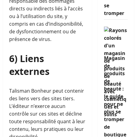
responsable des dommages
se
directs ou indirects liés à l’accès
tromper
ou à l’utilisation du site, y
compris en cas d’indisponibilité,
de dysfonctionnement ou de
présence de virus.
6) Liens
Magasin
de
externes
produits
de
beauté :
Talisman Bonheur peut contenir
le guide
des liens vers des sites tiers.
pour ne
L’éditeur n’exerce aucun
plus se
contrôle sur ces sites et décline
tromper
toute responsabilité quant à leur
de
contenu, leurs pratiques ou leur
boutique
disponibilité.