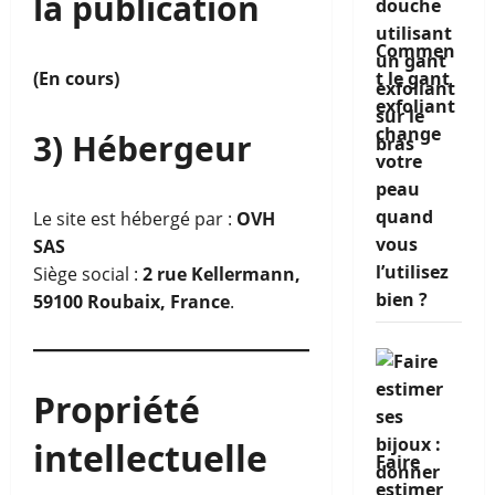
la publication
Commen
(En cours)
t le gant
exfoliant
change
3) Hébergeur
votre
peau
quand
Le site est hébergé par :
OVH
vous
SAS
l’utilisez
Siège social :
2 rue Kellermann,
bien ?
59100 Roubaix, France
.
Propriété
intellectuelle
Faire
estimer