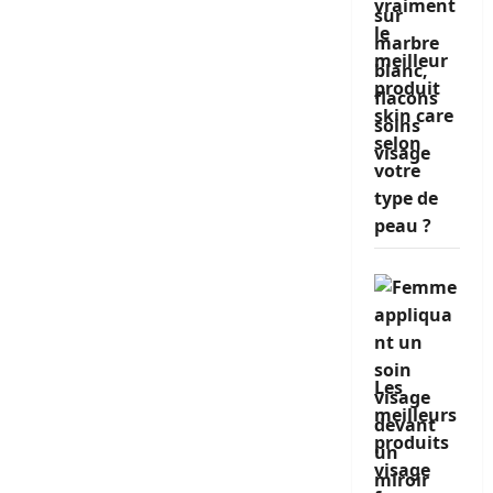
vraiment
le
meilleur
produit
skin care
selon
votre
type de
peau ?
Les
meilleurs
produits
visage