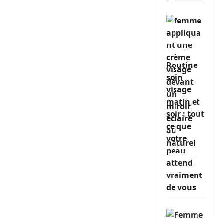
Routine
soin
visage
matin et
soir : tout
ce que
votre
peau
attend
vraiment
de vous