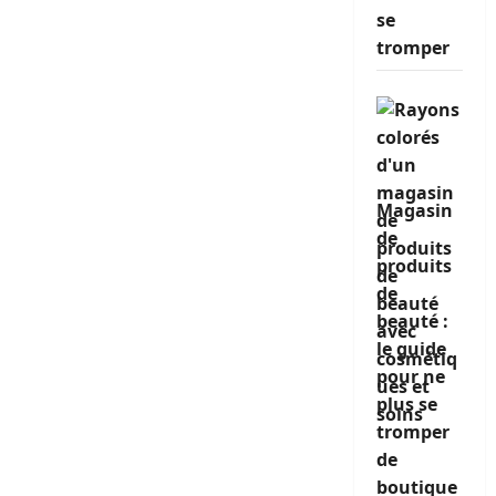
se
tromper
Magasin
de
produits
de
beauté :
le guide
pour ne
plus se
tromper
de
boutique