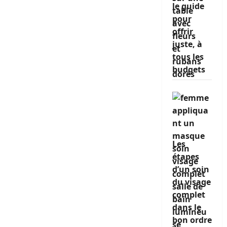
le guide
pour
offrir
juste, à
tous les
budgets
Les
étapes
d’un soin
du visage
complet
dans le
bon ordre