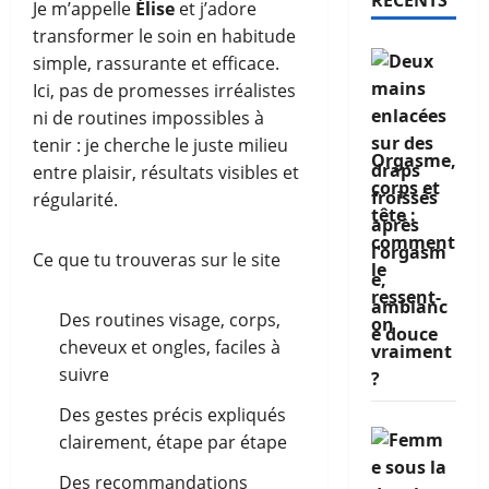
RÉCENTS
Je m’appelle
Élise
et j’adore
transformer le soin en habitude
simple, rassurante et efficace.
Ici, pas de promesses irréalistes
ni de routines impossibles à
tenir : je cherche le juste milieu
Orgasme,
entre plaisir, résultats visibles et
corps et
régularité.
tête :
comment
Ce que tu trouveras sur le site
le
ressent-
Des routines visage, corps,
on
cheveux et ongles, faciles à
vraiment
suivre
?
Des gestes précis expliqués
clairement, étape par étape
Des recommandations