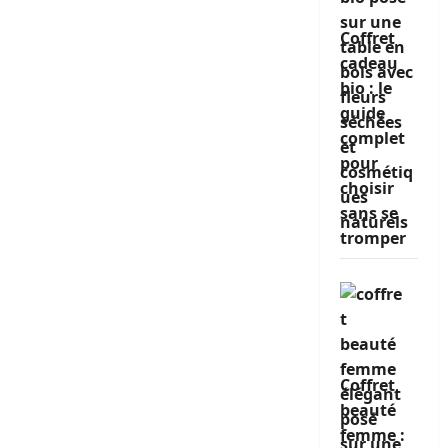
Coffret
cadeau
bio : le
guide
complet
pour
choisir
sans se
tromper
Coffret
beauté
femme :