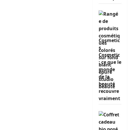
Cosmetic
s
Cosmetic
: ce que le
monde
de la
beauté
recouvre
vraiment