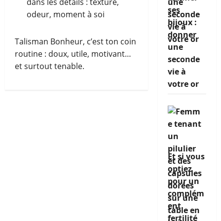
dans les détails : texture,
ses
odeur, moment à soi
bijoux :
donner
Talisman Bonheur, c’est ton coin
une
routine : doux, utile, motivant…
seconde
et surtout tenable.
vie à
votre or
Et si vous
optiez
pour un
complém
ent
fertilité