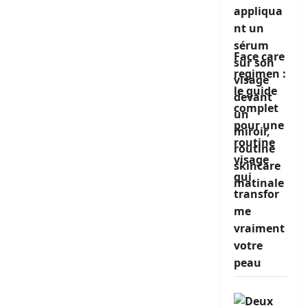
Face care
regimen :
le guide
complet
pour une
routine
visage
qui
transfor
me
vraiment
votre
peau