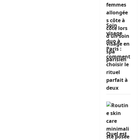
Soin
visage
duo à
Paris :
comment
choisir le
rituel
parfait à
deux
Quel est