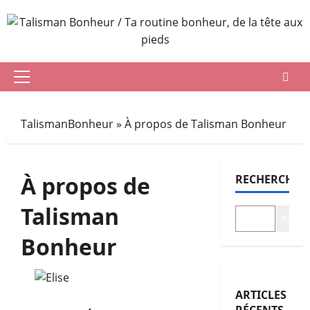
Aller
au
contenu
Menu
principal
TalismanBonheur
»
À propos de Talisman Bonheur
À propos de
RECHERCHER
Talisman
Recher
Bonheur
ARTICLES